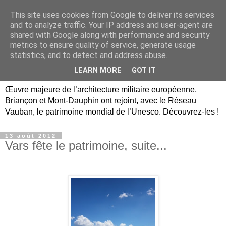
This site uses cookies from Google to deliver its services
Briançon, Mont-Dauphin,
and to analyze traffic. Your IP address and user-agent are
shared with Google along with performance and security
Vauban Unesco Hautes-
metrics to ensure quality of service, generate usage
statistics, and to detect and address abuse.
Alpes
LEARN MORE
GOT IT
Œuvre majeure de l’architecture militaire européenne,
Briançon et Mont-Dauphin ont rejoint, avec le Réseau
Vauban, le patrimoine mondial de l’Unesco. Découvrez-les !
13 août 2012
Vars fête le patrimoine, suite...