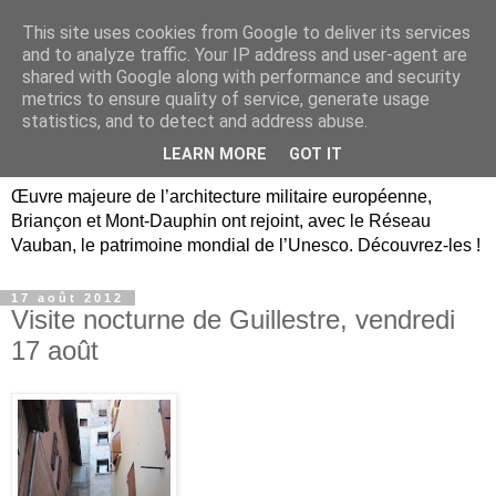
This site uses cookies from Google to deliver its services
Briançon, Mont-Dauphin,
and to analyze traffic. Your IP address and user-agent are
shared with Google along with performance and security
Vauban Unesco Hautes-
metrics to ensure quality of service, generate usage
statistics, and to detect and address abuse.
Alpes
LEARN MORE
GOT IT
Œuvre majeure de l’architecture militaire européenne,
Briançon et Mont-Dauphin ont rejoint, avec le Réseau
Vauban, le patrimoine mondial de l’Unesco. Découvrez-les !
17 août 2012
Visite nocturne de Guillestre, vendredi
17 août