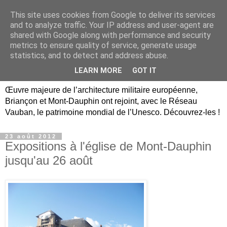
This site uses cookies from Google to deliver its services
Briançon, Mont-Dauphin,
and to analyze traffic. Your IP address and user-agent are
shared with Google along with performance and security
Vauban Unesco Hautes-
metrics to ensure quality of service, generate usage
statistics, and to detect and address abuse.
Alpes
LEARN MORE
GOT IT
Œuvre majeure de l’architecture militaire européenne,
Briançon et Mont-Dauphin ont rejoint, avec le Réseau
Vauban, le patrimoine mondial de l’Unesco. Découvrez-les !
23 août 2012
Expositions à l'église de Mont-Dauphin
jusqu'au 26 août