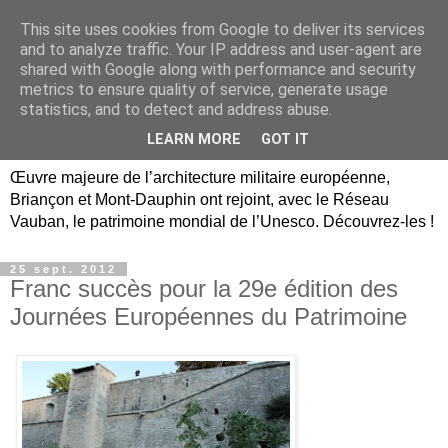
This site uses cookies from Google to deliver its services
Briançon, Mont-Dauphin,
and to analyze traffic. Your IP address and user-agent are
shared with Google along with performance and security
Vauban Unesco Hautes-
metrics to ensure quality of service, generate usage
statistics, and to detect and address abuse.
Alpes
LEARN MORE
GOT IT
Œuvre majeure de l’architecture militaire européenne,
Briançon et Mont-Dauphin ont rejoint, avec le Réseau
Vauban, le patrimoine mondial de l’Unesco. Découvrez-les !
25 sept. 2012
Franc succès pour la 29e édition des
Journées Européennes du Patrimoine