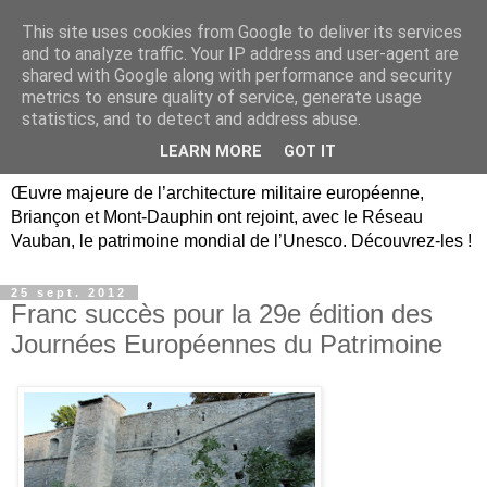
This site uses cookies from Google to deliver its services
Briançon, Mont-Dauphin,
and to analyze traffic. Your IP address and user-agent are
shared with Google along with performance and security
Vauban Unesco Hautes-
metrics to ensure quality of service, generate usage
statistics, and to detect and address abuse.
Alpes
LEARN MORE
GOT IT
Œuvre majeure de l’architecture militaire européenne,
Briançon et Mont-Dauphin ont rejoint, avec le Réseau
Vauban, le patrimoine mondial de l’Unesco. Découvrez-les !
25 sept. 2012
Franc succès pour la 29e édition des
Journées Européennes du Patrimoine