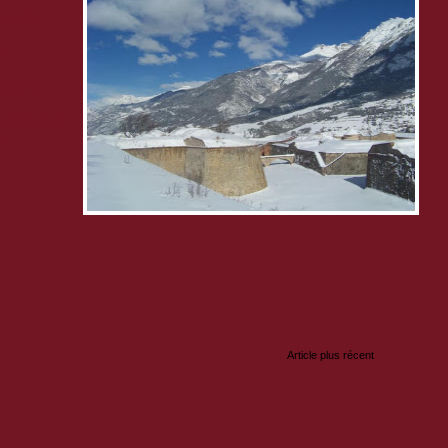
book de
em-
nnes et
de découverte
re
:
Article plus récent