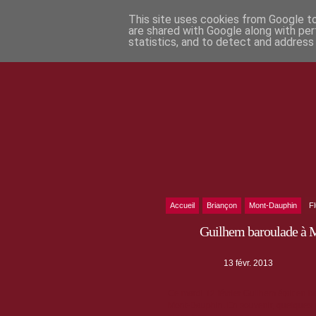
This site uses cookies from Google to 
are shared with Google along with per
statistics, and to detect and address
Accueil
Briançon
Mont-Dauphin
F
Guilhem baroulade à 
13 févr. 2013
Ce mardi 12 février Guilhem était en b
Mont-Dauphin. En souvenir, quelques 