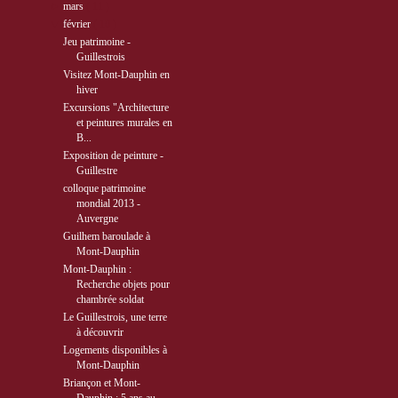
►
mars
( 11 )
▼
février
( 10 )
Jeu patrimoine -
Guillestrois
Visitez Mont-Dauphin en
hiver
Excursions "Architecture
et peintures murales en
B...
Exposition de peinture -
Guillestre
colloque patrimoine
mondial 2013 -
Auvergne
Guilhem baroulade à
Mont-Dauphin
Mont-Dauphin :
Recherche objets pour
chambrée soldat
Le Guillestrois, une terre
à découvrir
Logements disponibles à
Mont-Dauphin
Briançon et Mont-