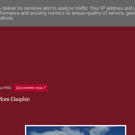
deliver its services and to analyze traffic. Your IP address and
formance and security metrics to ensure quality of service, ge
 abuse.
lux RSS
Qui sommes nous ?
Mont-Dauphin
allade à
photos de la