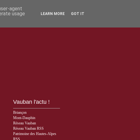
 user-agent
nerate usage
LEARN MORE
GOT IT
Vauban l'actu !
Briançon
Mont-Dauphin
Réseau Vauban
Réseau Vauban RSS
Patrimoine des Hautes-Alpes
RSS