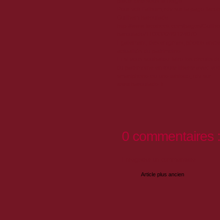
place forte sous la neige.
Pour voir l'album, rdv sur la page face
Guilhem baroulade :
http://www.facebook.com/pages/Guilh
baroulade/110333269124070
Également, des énigmes, photos ancie
actualités du patrimoine.
Et si vous souhaitez faire les circuits 
du patrimoine en toute liberté avec vot
smartphone ou une tablette, rdv sur
www.baroulade.fr
0 commentaires 
Enregistrer un commentaire
Article plus ancien