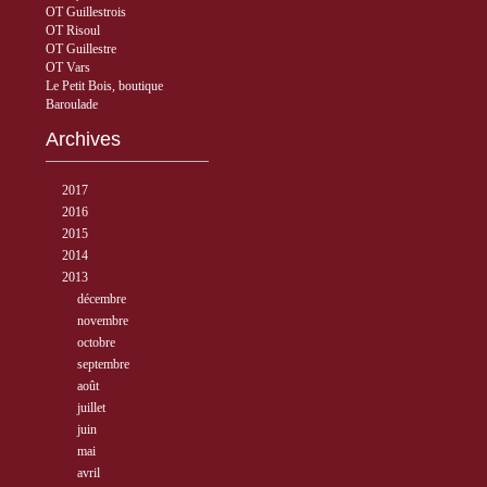
OT Guillestrois
OT Risoul
OT Guillestre
OT Vars
Le Petit Bois, boutique
Baroulade
Archives
►
2017
( 3 )
►
2016
( 5 )
►
2015
( 33 )
►
2014
( 56 )
▼
2013
( 89 )
►
décembre
( 8 )
►
novembre
( 3 )
►
octobre
( 1 )
►
septembre
( 5 )
►
août
( 6 )
►
juillet
( 12 )
►
juin
( 6 )
►
mai
( 8 )
►
avril
( 15 )