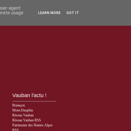
 user-agent
nerate usage
LEARN MORE
GOT IT
Vauban l'actu !
Briançon
Mont-Dauphin
Réseau Vauban
Réseau Vauban RSS
Patrimoine des Hautes-Alpes
RSS