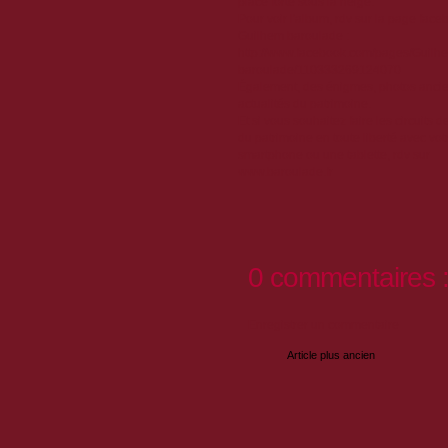
place forte sous la neige.
Pour voir l'album, rdv sur la page face
Guilhem baroulade :
http://www.facebook.com/pages/Guilh
baroulade/110333269124070
Également, des énigmes, photos ancie
actualités du patrimoine.
Et si vous souhaitez faire les circuits 
du patrimoine en toute liberté avec vot
smartphone ou une tablette, rdv sur
www.baroulade.fr
0 commentaires 
Enregistrer un commentaire
Article plus ancien