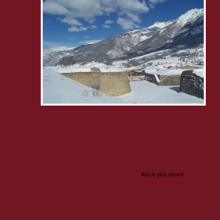
book de
em-
nnes et
de découverte
re
:
Article plus récent