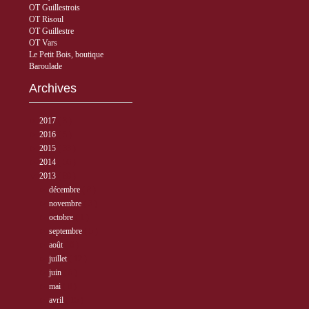
OT Guillestrois
OT Risoul
OT Guillestre
OT Vars
Le Petit Bois, boutique
Baroulade
Archives
►
2017
( 3 )
►
2016
( 5 )
►
2015
( 33 )
►
2014
( 56 )
▼
2013
( 89 )
►
décembre
( 8 )
►
novembre
( 3 )
►
octobre
( 1 )
►
septembre
( 5 )
►
août
( 6 )
►
juillet
( 12 )
►
juin
( 6 )
►
mai
( 8 )
►
avril
( 15 )