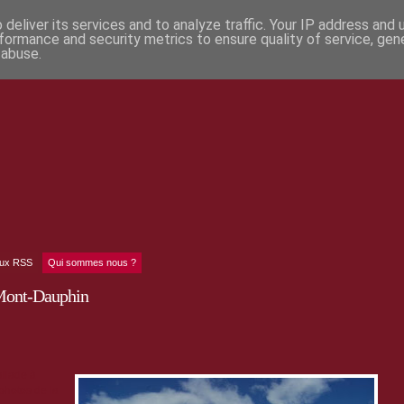
deliver its services and to analyze traffic. Your IP address and
formance and security metrics to ensure quality of service, ge
 abuse.
lux RSS
Qui sommes nous ?
Mont-Dauphin
allade à
photos de la