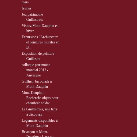
►
mars
( 11 )
▼
février
( 10 )
Jeu patrimoine -
Guillestrois
Visitez Mont-Dauphin en
hiver
Excursions "Architecture
et peintures murales en
B...
Exposition de peinture -
Guillestre
colloque patrimoine
mondial 2013 -
Auvergne
Guilhem baroulade à
Mont-Dauphin
Mont-Dauphin :
Recherche objets pour
chambrée soldat
Le Guillestrois, une terre
à découvrir
Logements disponibles à
Mont-Dauphin
Briançon et Mont-