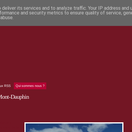
deliver its services and to analyze traffic. Your IP address and
formance and security metrics to ensure quality of service, ge
 abuse.
lux RSS
Qui sommes nous ?
Mont-Dauphin
allade à
photos de la