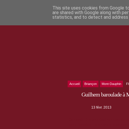
This site uses cookies from Google to 
are shared with Google along with per
statistics, and to detect and address
Accueil
Briançon
Mont-Dauphin
F
Guilhem baroulade à 
13 févr. 2013
Ce mardi 12 février Guilhem était en b
Mont-Dauphin. En souvenir, quelques 