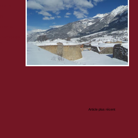
book de
em-
nnes et
de découverte
re
:
Article plus récent