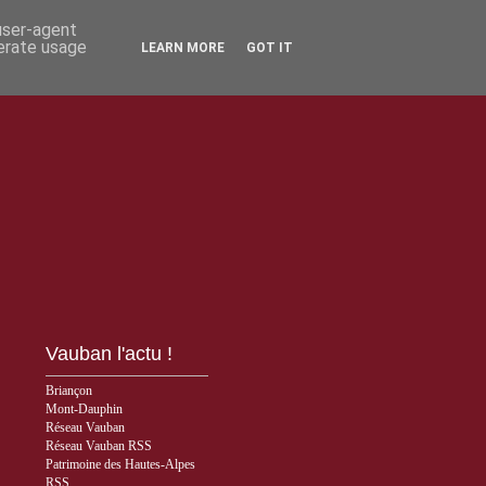
 user-agent
nerate usage
LEARN MORE
GOT IT
Vauban l'actu !
Briançon
Mont-Dauphin
Réseau Vauban
Réseau Vauban RSS
Patrimoine des Hautes-Alpes
RSS