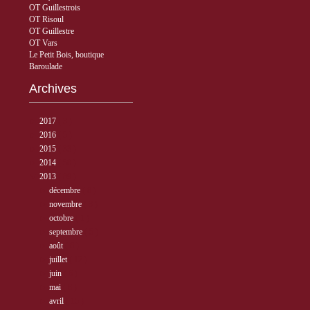
OT Guillestrois
OT Risoul
OT Guillestre
OT Vars
Le Petit Bois, boutique
Baroulade
Archives
►
2017
( 3 )
►
2016
( 5 )
►
2015
( 33 )
►
2014
( 56 )
▼
2013
( 89 )
►
décembre
( 8 )
►
novembre
( 3 )
►
octobre
( 1 )
►
septembre
( 5 )
►
août
( 6 )
►
juillet
( 12 )
►
juin
( 6 )
►
mai
( 8 )
►
avril
( 15 )