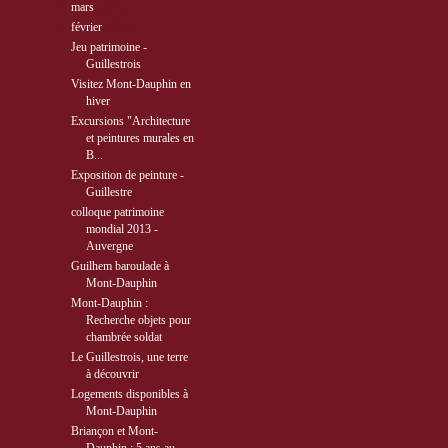
►
mars
( 11 )
▼
février
( 10 )
Jeu patrimoine -
Guillestrois
Visitez Mont-Dauphin en
hiver
Excursions "Architecture
et peintures murales en
B...
Exposition de peinture -
Guillestre
colloque patrimoine
mondial 2013 -
Auvergne
Guilhem baroulade à
Mont-Dauphin
Mont-Dauphin :
Recherche objets pour
chambrée soldat
Le Guillestrois, une terre
à découvrir
Logements disponibles à
Mont-Dauphin
Briançon et Mont-