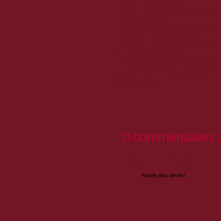
place forte sous la neige.
Pour voir l'album, rdv sur la page face
Guilhem baroulade :
http://www.facebook.com/pages/Guilh
baroulade/110333269124070
Également, des énigmes, photos ancie
actualités du patrimoine.
Et si vous souhaitez faire les circuits 
du patrimoine en toute liberté avec vot
smartphone ou une tablette, rdv sur
www.baroulade.fr
0 commentaires 
Enregistrer un commentaire
Article plus ancien