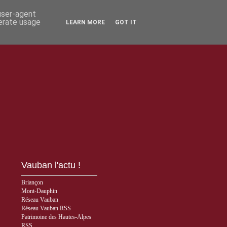
 user-agent
nerate usage
LEARN MORE
GOT IT
Vauban l'actu !
Briançon
Mont-Dauphin
Réseau Vauban
Réseau Vauban RSS
Patrimoine des Hautes-Alpes
RSS