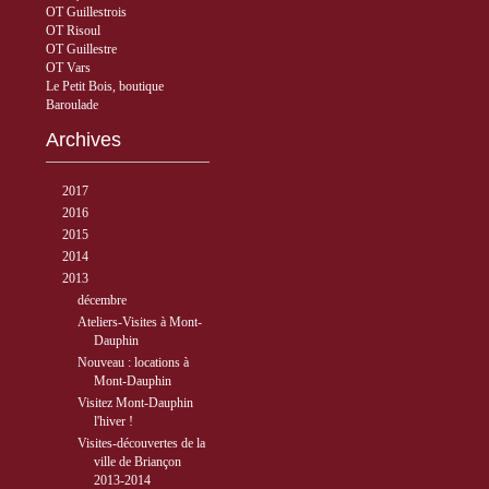
OT Guillestrois
OT Risoul
OT Guillestre
OT Vars
Le Petit Bois, boutique
Baroulade
Archives
►
2017
( 3 )
►
2016
( 5 )
►
2015
( 33 )
►
2014
( 56 )
▼
2013
( 89 )
▼
décembre
( 8 )
Ateliers-Visites à Mont-
Dauphin
Nouveau : locations à
Mont-Dauphin
Visitez Mont-Dauphin
l'hiver !
Visites-découvertes de la
ville de Briançon
2013-2014