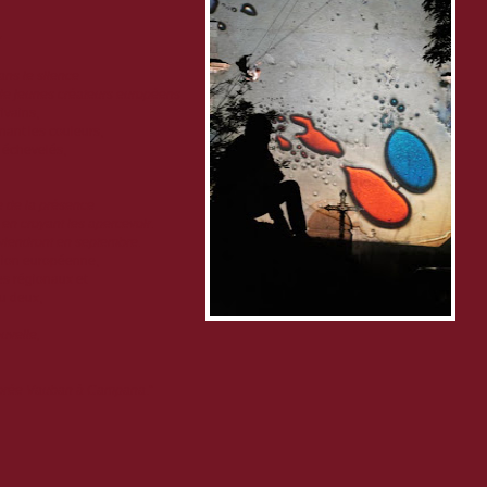
r
ans le silence
 de jeunes créateurs européens
ivains,
nant les couleurs,
, échevelés,
sse de la présence
 en croyant les apercevoir.
 reviendront en septembre.
'Union européenne,
es régionaux et
u deux,
ouvelle,
,
mbrée Vauban à Campana
."
: