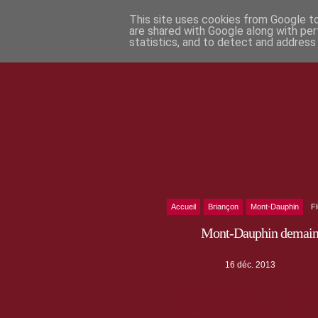
This site uses cookies from Google to 
are shared with Google along with per
statistics, and to detect and address
Accueil
Briançon
Mont-Dauphin
F
Mont-Dauphin demain
16 déc. 2013
Mont-Dauphin demain, vous l'imagi
Faites nous partager votre vision