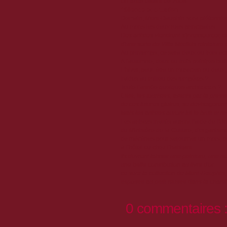
Un texte datant de 2008...
"Silence et cr...ation
Demain, Mont-Dauphin sera piétonnie
Au mons les deux rues principales
Des artistes viendront s'y ressourcer, d
d'une sorte de Villa Médicis miniature
Au printemps, ce sera deux ou trois écr
A l'automne, deux ou trois peintres buti
L'hiver, peut-être un musicien ou deux
livides au milieu des tempêtes ?
Toute l'année quelques architectes ?
L'été, les touristes, avertis par la pre
de ces futures gloires, se dévisageront
Mais les artistes auront fui le bruit et
Les artistes invités auront l'aide de l
du Ministère de la Culture, d'organism
de mécènes pour séjourner un mois, o
à l’hôtel ou chez l'habitant.
Ils devront laisser une peinture, une n
une belle contribution au livre d'or.
ce sera la collection de Mont-Dauphin
exposée au petit musée dans la cha
0 commentaires 