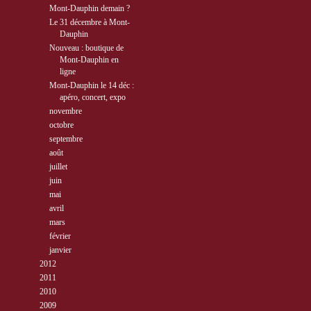
Mont-Dauphin demain ?
Le 31 décembre à Mont-
Dauphin
Nouveau : boutique de
Mont-Dauphin en
ligne
Mont-Dauphin le 14 déc :
apéro, concert, expo
►
novembre
( 3 )
►
octobre
( 1 )
►
septembre
( 5 )
►
août
( 6 )
►
juillet
( 12 )
►
juin
( 6 )
►
mai
( 8 )
►
avril
( 15 )
►
mars
( 11 )
►
février
( 10 )
►
janvier
( 4 )
►
2012
( 77 )
►
2011
( 68 )
►
2010
( 40 )
►
2009
( 27 )