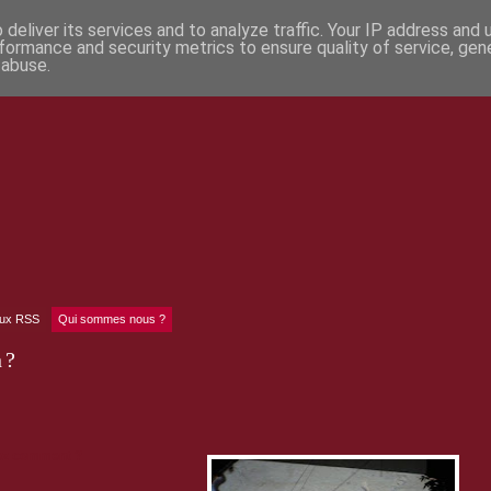
deliver its services and to analyze traffic. Your IP address and
formance and security metrics to ensure quality of service, ge
 abuse.
lux RSS
Qui sommes nous ?
 ?
nez comment ?