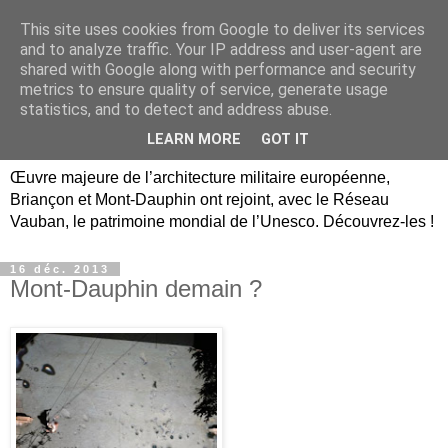
This site uses cookies from Google to deliver its services
Briançon, Mont-Dauphin,
and to analyze traffic. Your IP address and user-agent are
shared with Google along with performance and security
Vauban Unesco Hautes-
metrics to ensure quality of service, generate usage
statistics, and to detect and address abuse.
Alpes
LEARN MORE
GOT IT
Œuvre majeure de l’architecture militaire européenne,
Briançon et Mont-Dauphin ont rejoint, avec le Réseau
Vauban, le patrimoine mondial de l’Unesco. Découvrez-les !
16 déc. 2013
Mont-Dauphin demain ?