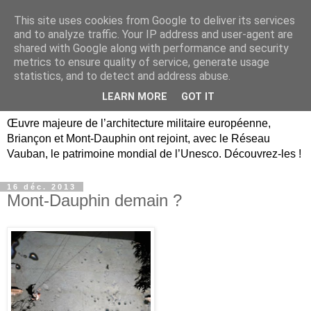
This site uses cookies from Google to deliver its services
Briançon, Mont-Dauphin,
and to analyze traffic. Your IP address and user-agent are
shared with Google along with performance and security
Vauban Unesco Hautes-
metrics to ensure quality of service, generate usage
statistics, and to detect and address abuse.
Alpes
LEARN MORE
GOT IT
Œuvre majeure de l’architecture militaire européenne,
Briançon et Mont-Dauphin ont rejoint, avec le Réseau
Vauban, le patrimoine mondial de l’Unesco. Découvrez-les !
16 déc. 2013
Mont-Dauphin demain ?