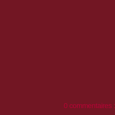
Un texte datant de 2008...
"Silence et cr...ation
Demain, Mont-Dauphin sera piétonnie
Au mons les deux rues principales
Des artistes viendront s'y ressourcer, d
d'une sorte de Villa Médicis miniature
Au printemps, ce sera deux ou trois écr
A l'automne, deux ou trois peintres buti
L'hiver, peut-être un musicien ou deux
livides au milieu des tempêtes ?
Toute l'année quelques architectes ?
L'été, les touristes, avertis par la pre
de ces futures gloires, se dévisageront
Mais les artistes auront fui le bruit et
Les artistes invités auront l'aide de l
du Ministère de la Culture, d'organism
de mécènes pour séjourner un mois, o
à l’hôtel ou chez l'habitant.
Ils devront laisser une peinture, une n
une belle contribution au livre d'or.
ce sera la collection de Mont-Dauphin
exposée au petit musée dans la cha
0 commentaires 