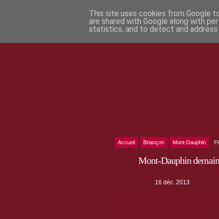
This site uses cookies from Google to 
are shared with Google along with per
statistics, and to detect and address
Accueil
Briançon
Mont-Dauphin
F
Mont-Dauphin demain
16 déc. 2013
Mont-Dauphin demain, vous l'imagi
Faites nous partager votre vision