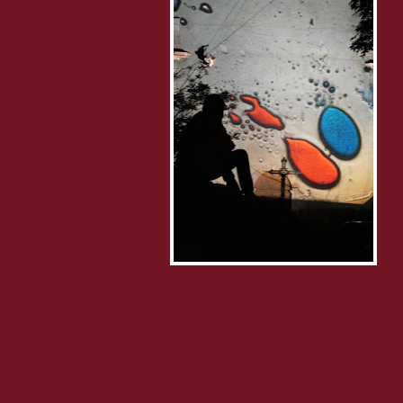
r
ans le silence
 de jeunes créateurs européens
ivains,
nant les couleurs,
, échevelés,
sse de la présence
 en croyant les apercevoir.
 reviendront en septembre.
'Union européenne,
es régionaux et
u deux,
ouvelle,
,
mbrée Vauban à Campana
."
: