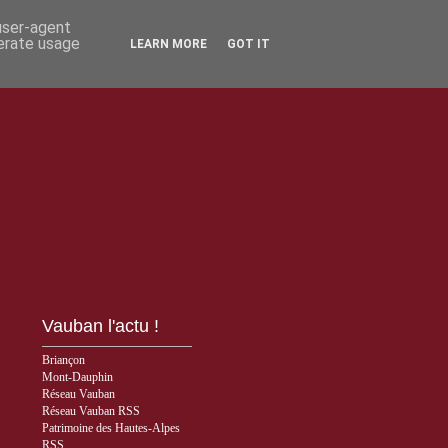
 user-agent
nerate usage
LEARN MORE
GOT IT
Vauban l'actu !
Briançon
Mont-Dauphin
Réseau Vauban
Réseau Vauban RSS
Patrimoine des Hautes-Alpes
RSS