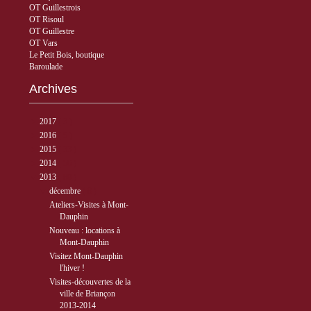
OT Guillestrois
OT Risoul
OT Guillestre
OT Vars
Le Petit Bois, boutique
Baroulade
Archives
►
2017
( 3 )
►
2016
( 5 )
►
2015
( 33 )
►
2014
( 56 )
▼
2013
( 89 )
▼
décembre
( 8 )
Ateliers-Visites à Mont-
Dauphin
Nouveau : locations à
Mont-Dauphin
Visitez Mont-Dauphin
l'hiver !
Visites-découvertes de la
ville de Briançon
2013-2014