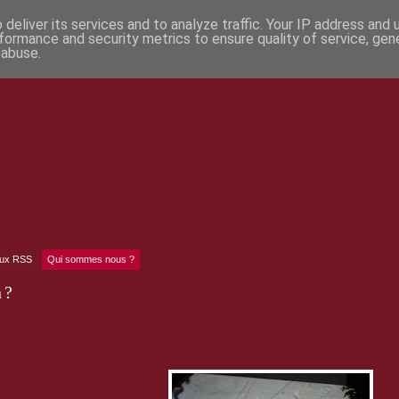
deliver its services and to analyze traffic. Your IP address and
formance and security metrics to ensure quality of service, ge
 abuse.
lux RSS
Qui sommes nous ?
 ?
nez comment ?