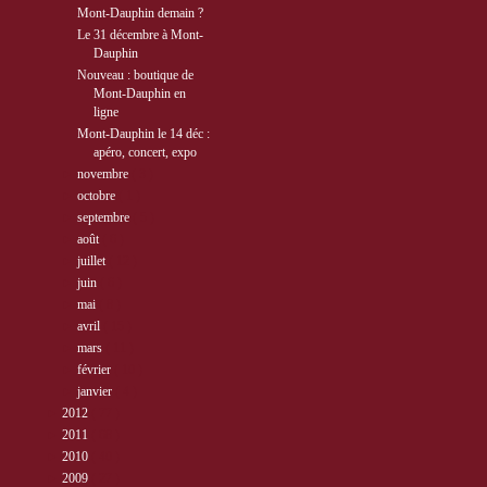
Mont-Dauphin demain ?
Le 31 décembre à Mont-
Dauphin
Nouveau : boutique de
Mont-Dauphin en
ligne
Mont-Dauphin le 14 déc :
apéro, concert, expo
►
novembre
( 3 )
►
octobre
( 1 )
►
septembre
( 5 )
►
août
( 6 )
►
juillet
( 12 )
►
juin
( 6 )
►
mai
( 8 )
►
avril
( 15 )
►
mars
( 11 )
►
février
( 10 )
►
janvier
( 4 )
►
2012
( 77 )
►
2011
( 68 )
►
2010
( 40 )
►
2009
( 27 )