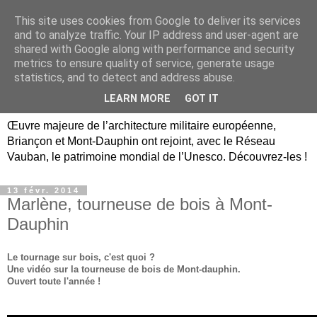
This site uses cookies from Google to deliver its services
Briançon, Mont-Dauphin,
and to analyze traffic. Your IP address and user-agent are
shared with Google along with performance and security
Vauban Unesco Hautes-
metrics to ensure quality of service, generate usage
statistics, and to detect and address abuse.
Alpes
LEARN MORE
GOT IT
Œuvre majeure de l’architecture militaire européenne,
Briançon et Mont-Dauphin ont rejoint, avec le Réseau
Vauban, le patrimoine mondial de l’Unesco. Découvrez-les !
13 févr. 2014
Marlène, tourneuse de bois à Mont-
Dauphin
Le tournage sur bois, c'est quoi ?
Une vidéo sur la tourneuse de bois de Mont-dauphin.
Ouvert toute l'année !