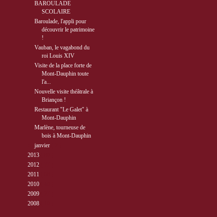
BAROULADE
SCOLAIRE
Baroulade, l'appli pour
découvrir le patrimoine
!
Vauban, le vagabond du
roi Louis XIV
Visite de la place forte de
Mont-Dauphin toute
l'a...
Nouvelle visite théâtrale à
Briançon !
Restaurant "Le Galet" à
Mont-Dauphin
Marlène, tourneuse de
bois à Mont-Dauphin
►
janvier
( 2 )
►
2013
( 89 )
►
2012
( 77 )
►
2011
( 68 )
►
2010
( 40 )
►
2009
( 27 )
►
2008
( 10 )