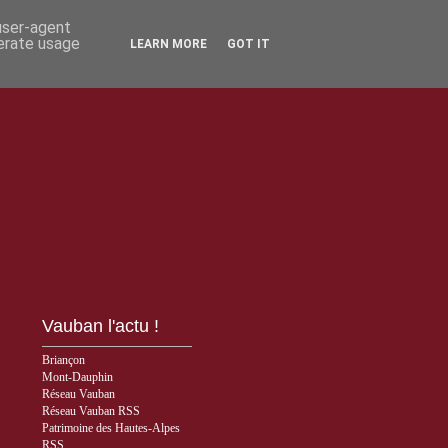
 user-agent
nerate usage
LEARN MORE
GOT IT
Vauban l'actu !
Briançon
Mont-Dauphin
Réseau Vauban
Réseau Vauban RSS
Patrimoine des Hautes-Alpes
RSS