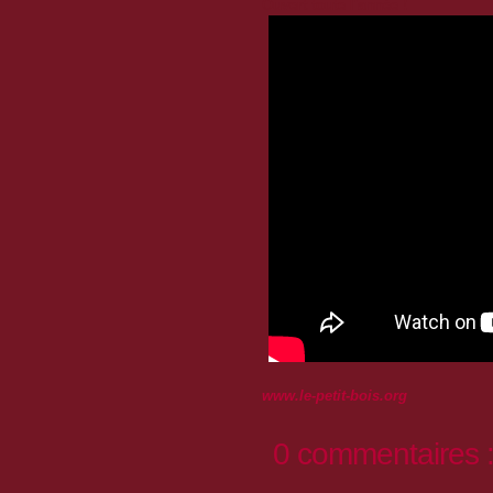
Ouvert toute l'année !
www.le-petit-bois.org
0 commentaires 