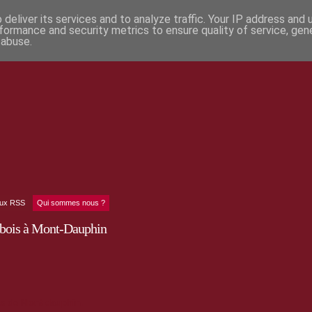
deliver its services and to analyze traffic. Your IP address and
formance and security metrics to ensure quality of service, ge
 abuse.
lux RSS
Qui sommes nous ?
 bois à Mont-Dauphin
is de Mont-dauphin.