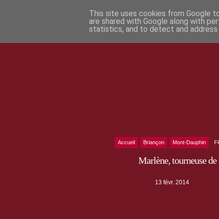
This site uses cookies from Google to 
are shared with Google along with per
statistics, and to detect and address
Accueil
Briançon
Mont-Dauphin
F
Marlène, tourneuse de
13 févr. 2014
Le tournage sur bois, c'est quoi ?
Une vidéo sur la tourneuse de bo