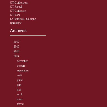
OT Guillestrois
OT Risoul
OT Guillestre
OT Vars
Le Petit Bois, boutique
Baroulade
Archives
►
2017
( 3 )
►
2016
( 5 )
►
2015
( 33 )
▼
2014
( 56 )
►
décembre
( 8 )
►
octobre
( 7 )
►
septembre
( 4 )
►
août
( 6 )
►
juillet
( 5 )
►
juin
( 3 )
►
mai
( 5 )
►
avril
( 6 )
►
mars
( 3 )
▼
février
( 7 )