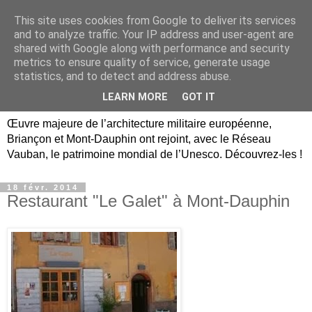
This site uses cookies from Google to deliver its services
Briançon, Mont-Dauphin,
and to analyze traffic. Your IP address and user-agent are
shared with Google along with performance and security
Vauban Unesco Hautes-
metrics to ensure quality of service, generate usage
statistics, and to detect and address abuse.
Alpes
LEARN MORE
GOT IT
Œuvre majeure de l’architecture militaire européenne,
Briançon et Mont-Dauphin ont rejoint, avec le Réseau
Vauban, le patrimoine mondial de l’Unesco. Découvrez-les !
18 févr. 2014
Restaurant "Le Galet" à Mont-Dauphin