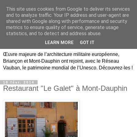
This site uses cookies from Google to deliver its services
Briançon, Mont-Dauphin,
and to analyze traffic. Your IP address and user-agent are
shared with Google along with performance and security
Vauban Unesco Hautes-
metrics to ensure quality of service, generate usage
statistics, and to detect and address abuse.
Alpes
LEARN MORE
GOT IT
Œuvre majeure de l’architecture militaire européenne,
Briançon et Mont-Dauphin ont rejoint, avec le Réseau
Vauban, le patrimoine mondial de l’Unesco. Découvrez-les !
18 févr. 2014
Restaurant "Le Galet" à Mont-Dauphin