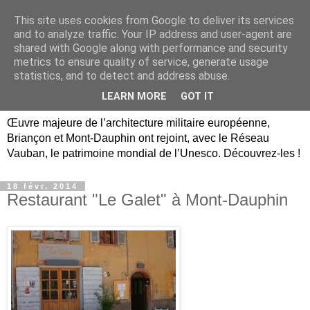
This site uses cookies from Google to deliver its services
Briançon, Mont-Dauphin,
and to analyze traffic. Your IP address and user-agent are
shared with Google along with performance and security
Vauban Unesco Hautes-
metrics to ensure quality of service, generate usage
statistics, and to detect and address abuse.
Alpes
LEARN MORE
GOT IT
Œuvre majeure de l’architecture militaire européenne,
Briançon et Mont-Dauphin ont rejoint, avec le Réseau
Vauban, le patrimoine mondial de l’Unesco. Découvrez-les !
18 févr. 2014
Restaurant "Le Galet" à Mont-Dauphin