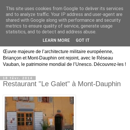
This site uses cookies from Google to deliver its services
Briançon, Mont-Dauphin,
and to analyze traffic. Your IP address and user-agent are
shared with Google along with performance and security
Vauban Unesco Hautes-
metrics to ensure quality of service, generate usage
statistics, and to detect and address abuse.
Alpes
LEARN MORE
GOT IT
Œuvre majeure de l’architecture militaire européenne,
Briançon et Mont-Dauphin ont rejoint, avec le Réseau
Vauban, le patrimoine mondial de l’Unesco. Découvrez-les !
18 févr. 2014
Restaurant "Le Galet" à Mont-Dauphin