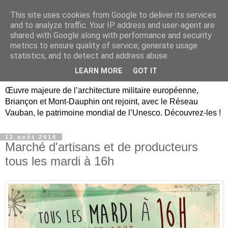
This site uses cookies from Google to deliver its services
Briançon, Mont-Dauphin,
and to analyze traffic. Your IP address and user-agent are
shared with Google along with performance and security
Vauban Unesco Hautes-
metrics to ensure quality of service, generate usage
statistics, and to detect and address abuse.
Alpes
LEARN MORE
GOT IT
Œuvre majeure de l’architecture militaire européenne,
Briançon et Mont-Dauphin ont rejoint, avec le Réseau
Vauban, le patrimoine mondial de l’Unesco. Découvrez-les !
12 août 2014
Marché d'artisans et de producteurs
tous les mardi à 16h