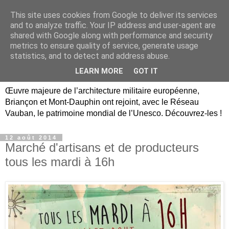
This site uses cookies from Google to deliver its services
Briançon, Mont-Dauphin,
and to analyze traffic. Your IP address and user-agent are
shared with Google along with performance and security
Vauban Unesco Hautes-
metrics to ensure quality of service, generate usage
statistics, and to detect and address abuse.
Alpes
LEARN MORE
GOT IT
Œuvre majeure de l’architecture militaire européenne,
Briançon et Mont-Dauphin ont rejoint, avec le Réseau
Vauban, le patrimoine mondial de l’Unesco. Découvrez-les !
12 août 2014
Marché d'artisans et de producteurs
tous les mardi à 16h