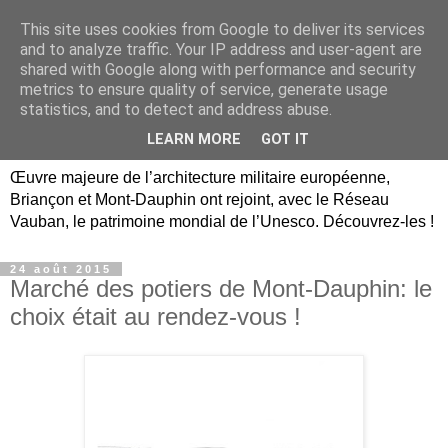
This site uses cookies from Google to deliver its services
Briançon, Mont-Dauphin,
and to analyze traffic. Your IP address and user-agent are
shared with Google along with performance and security
Vauban Unesco Hautes-
metrics to ensure quality of service, generate usage
statistics, and to detect and address abuse.
Alpes
LEARN MORE
GOT IT
Œuvre majeure de l’architecture militaire européenne,
Briançon et Mont-Dauphin ont rejoint, avec le Réseau
Vauban, le patrimoine mondial de l’Unesco. Découvrez-les !
24 août 2015
Marché des potiers de Mont-Dauphin: le
choix était au rendez-vous !