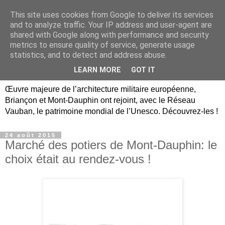
This site uses cookies from Google to deliver its services
Briançon, Mont-Dauphin,
and to analyze traffic. Your IP address and user-agent are
shared with Google along with performance and security
Vauban Unesco Hautes-
metrics to ensure quality of service, generate usage
statistics, and to detect and address abuse.
Alpes
LEARN MORE
GOT IT
Œuvre majeure de l’architecture militaire européenne,
Briançon et Mont-Dauphin ont rejoint, avec le Réseau
Vauban, le patrimoine mondial de l’Unesco. Découvrez-les !
24 août 2015
Marché des potiers de Mont-Dauphin: le
choix était au rendez-vous !