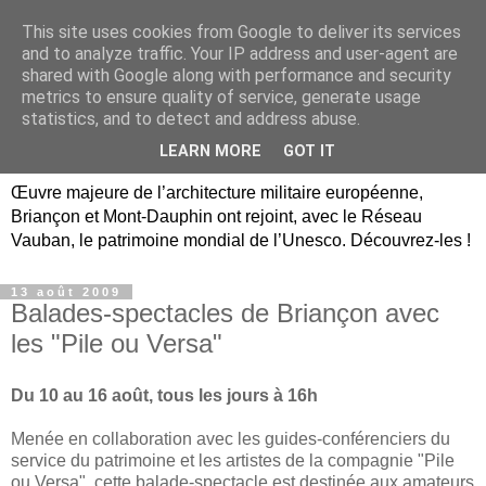
This site uses cookies from Google to deliver its services
Briançon, Mont-Dauphin,
and to analyze traffic. Your IP address and user-agent are
shared with Google along with performance and security
Vauban Unesco Hautes-
metrics to ensure quality of service, generate usage
statistics, and to detect and address abuse.
Alpes
LEARN MORE
GOT IT
Œuvre majeure de l’architecture militaire européenne,
Briançon et Mont-Dauphin ont rejoint, avec le Réseau
Vauban, le patrimoine mondial de l’Unesco. Découvrez-les !
13 août 2009
Balades-spectacles de Briançon avec
les "Pile ou Versa"
Du 10 au 16 août, tous les jours à 16h
Menée en collaboration avec les guides-conférenciers du
service du patrimoine et les artistes de la compagnie "Pile
ou Versa", cette balade-spectacle est destinée aux amateurs