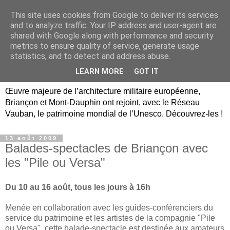
This site uses cookies from Google to deliver its services
Briançon, Mont-Dauphin,
and to analyze traffic. Your IP address and user-agent are
shared with Google along with performance and security
Vauban Unesco Hautes-
metrics to ensure quality of service, generate usage
statistics, and to detect and address abuse.
Alpes
LEARN MORE
GOT IT
Œuvre majeure de l’architecture militaire européenne,
Briançon et Mont-Dauphin ont rejoint, avec le Réseau
Vauban, le patrimoine mondial de l’Unesco. Découvrez-les !
13 août 2009
Balades-spectacles de Briançon avec
les "Pile ou Versa"
Du 10 au 16 août, tous les jours à 16h
Menée en collaboration avec les guides-conférenciers du
service du patrimoine et les artistes de la compagnie "Pile
ou Versa", cette balade-spectacle est destinée aux amateurs