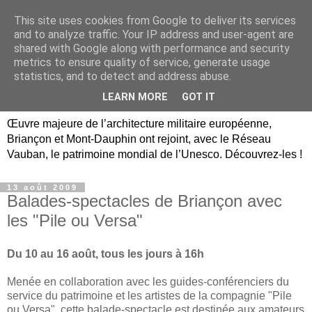
This site uses cookies from Google to deliver its services
Briançon, Mont-Dauphin,
and to analyze traffic. Your IP address and user-agent are
shared with Google along with performance and security
Vauban Unesco Hautes-
metrics to ensure quality of service, generate usage
statistics, and to detect and address abuse.
Alpes
LEARN MORE
GOT IT
Œuvre majeure de l’architecture militaire européenne,
Briançon et Mont-Dauphin ont rejoint, avec le Réseau
Vauban, le patrimoine mondial de l’Unesco. Découvrez-les !
13 août 2009
Balades-spectacles de Briançon avec
les "Pile ou Versa"
Du 10 au 16 août, tous les jours à 16h
Menée en collaboration avec les guides-conférenciers du
service du patrimoine et les artistes de la compagnie "Pile
ou Versa", cette balade-spectacle est destinée aux amateurs