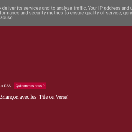
deliver its services and to analyze traffic. Your IP address and
formance and security metrics to ensure quality of service, ge
 abuse.
lux RSS
Qui sommes nous ?
Briançon avec les "Pile ou Versa"