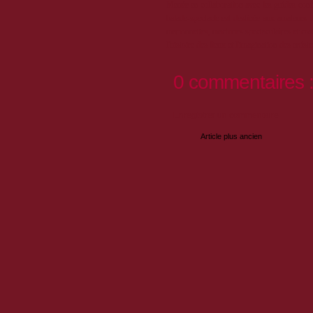
Menée en collaboration avec les guides-confé
balade-spectacle est destinée aux amateurs d
marionnettes, machines spectaculaires et co
l'histoire des lieux et l'imagination des artiste
0 commentaires 
Enregistrer un commentaire
Article plus ancien