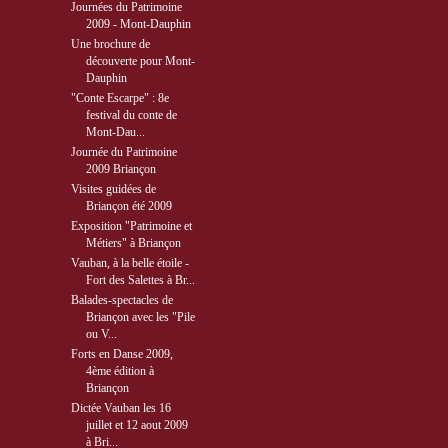
Journées du Patrimoine
2009 - Mont-Dauphin
Une brochure de
découverte pour Mont-
Dauphin
"Conte Escarpe" : 8e
festival du conte de
Mont-Dau...
Journée du Patrimoine
2009 Briançon
Visites guidées de
Briançon été 2009
Exposition "Patrimoine et
Métiers" à Briançon
Vauban, à la belle étoile -
Fort des Salettes à Br...
Balades-spectacles de
Briançon avec les "Pile
ou V...
Forts en Danse 2009,
4ème édition à
Briançon
Dictée Vauban les 16
juillet et 12 aout 2009
à Bri...