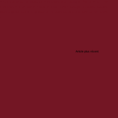
renciers du service du patrimoine et les artistes de la compagnie "Pile ou Versa", cette
e surprises et de découverte à partir de 6 ans. Théâtre, musique, acrobaties, masques,
stumes originaux sont au programme de ces visites insolites où se mêleront avec saveur
s.
:
Article plus récent