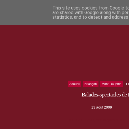
This site uses cookies from Google to 
are shared with Google along with per
statistics, and to detect and address
Accueil
Briançon
Mont-Dauphin
F
Balades-spectacles de 
13 août 2009
Du 10 au 16 août, tous les jours à 16h