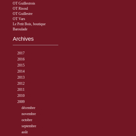
OT Guillestrois
OT Risoul
OT Guillestre
OT Vars
Le Petit Bois, boutique
Baroulade
Archives
►
2017
( 3 )
►
2016
( 5 )
►
2015
( 33 )
►
2014
( 56 )
►
2013
( 89 )
►
2012
( 77 )
►
2011
( 68 )
►
2010
( 40 )
▼
2009
( 27 )
►
décembre
( 2 )
►
novembre
( 3 )
►
octobre
( 1 )
►
septembre
( 2 )
▼
août
( 13 )