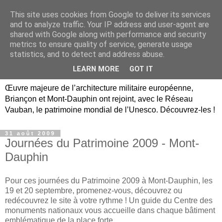
This site uses cookies from Google to deliver its services
Briançon, Mont-Dauphin,
and to analyze traffic. Your IP address and user-agent are
shared with Google along with performance and security
Vauban Unesco Hautes-
metrics to ensure quality of service, generate usage
statistics, and to detect and address abuse.
Alpes
LEARN MORE
GOT IT
Œuvre majeure de l’architecture militaire européenne,
Briançon et Mont-Dauphin ont rejoint, avec le Réseau
Vauban, le patrimoine mondial de l’Unesco. Découvrez-les !
31 août 2009
Journées du Patrimoine 2009 - Mont-
Dauphin
Pour ces journées du Patrimoine 2009 à Mont-Dauphin, les
19 et 20 septembre, promenez-vous, découvrez ou
redécouvrez le site à votre rythme ! Un guide du Centre des
monuments nationaux vous accueille dans chaque bâtiment
emblématique de la place forte.