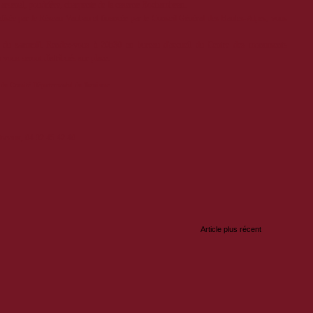
ns, arsenal, poudrière, charpente de la caserne Rochambeau.
éalisée par le Réseau Vauban et financée par le Conseil Général des Hautes-Alpes, vous
e du
samedi
. Rendez-vous à 20h30 au bureau d'accueil du Centre des monuments
vous seront distribués sur place.
ive du Comité Départemental du Tourisme.
onaux, 04 92 45 42 40
:
Article plus récent