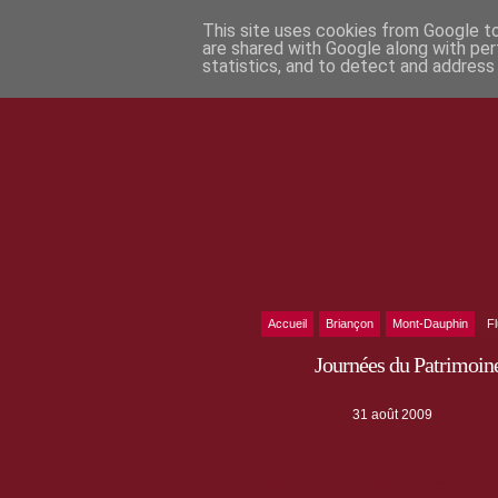
This site uses cookies from Google to 
are shared with Google along with per
statistics, and to detect and address
Accueil
Briançon
Mont-Dauphin
F
Journées du Patrimoin
31 août 2009
Pour ces journées du Patrimoine 2009 à Mon
votre rythme ! Un guide du Centre des monum