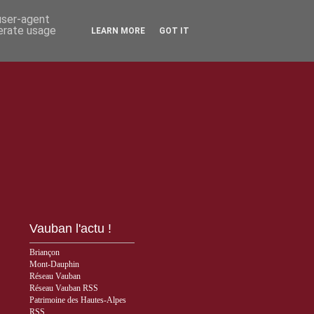
 user-agent
nerate usage
LEARN MORE
GOT IT
Vauban l'actu !
Briançon
Mont-Dauphin
Réseau Vauban
Réseau Vauban RSS
Patrimoine des Hautes-Alpes
RSS