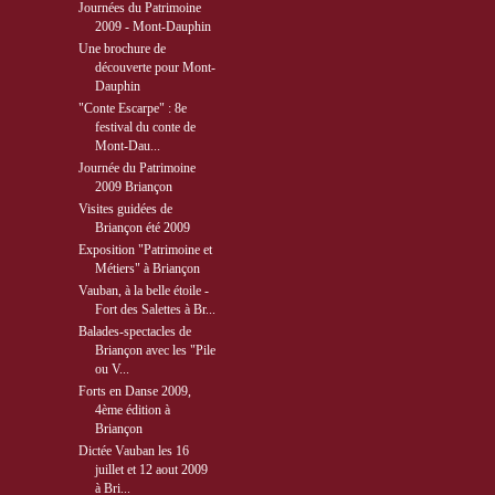
Journées du Patrimoine
2009 - Mont-Dauphin
Une brochure de
découverte pour Mont-
Dauphin
"Conte Escarpe" : 8e
festival du conte de
Mont-Dau...
Journée du Patrimoine
2009 Briançon
Visites guidées de
Briançon été 2009
Exposition "Patrimoine et
Métiers" à Briançon
Vauban, à la belle étoile -
Fort des Salettes à Br...
Balades-spectacles de
Briançon avec les "Pile
ou V...
Forts en Danse 2009,
4ème édition à
Briançon
Dictée Vauban les 16
juillet et 12 aout 2009
à Bri...