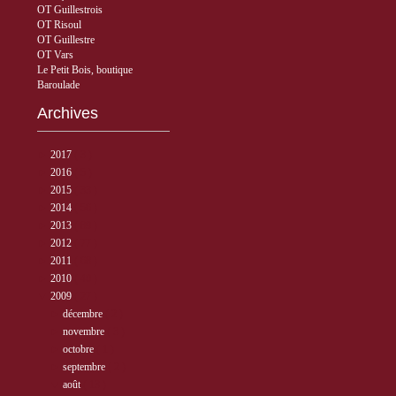
OT Guillestrois
OT Risoul
OT Guillestre
OT Vars
Le Petit Bois, boutique
Baroulade
Archives
►
2017
( 3 )
►
2016
( 5 )
►
2015
( 33 )
►
2014
( 56 )
►
2013
( 89 )
►
2012
( 77 )
►
2011
( 68 )
►
2010
( 40 )
▼
2009
( 27 )
►
décembre
( 2 )
►
novembre
( 3 )
►
octobre
( 1 )
►
septembre
( 2 )
▼
août
( 13 )