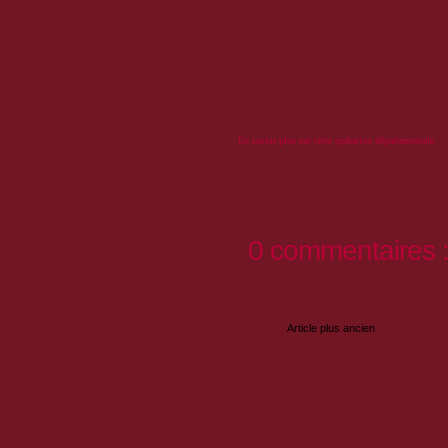
Sur ce principe de visite libre : fortificatio
L'exposition "Vauban, les sites majeurs", r
est également proposée dans l'arsenal.
Une
visite nocturne
ponctuera la journé
nationaux (porte de Briançon). Des lampions 
Cette visite nocturne vous est proposée à l'initiat
En savoir plus sur cette opération départementale.
Gratuité pour tous
Renseignements: Centre des monuments nati
0 commentaires 
Enregistrer un commentaire
Article plus ancien