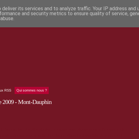
deliver its services and to analyze traffic. Your IP address and
formance and security metrics to ensure quality of service, ge
 abuse.
lux RSS
Qui sommes nous ?
e 2009 - Mont-Dauphin
t-Dauphin, les 19 et 20 septembre, promenez-vous, découvrez ou redécouvrez le site à
ents nationaux vous accueille dans chaque bâtiment emblématique de la place forte.