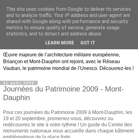
This site uses cookies from Google to deliver its services
Briançon, Mont-Dauphin,
and to analyze traffic. Your IP address and user-agent are
shared with Google along with performance and security
Vauban Unesco Hautes-
metrics to ensure quality of service, generate usage
statistics, and to detect and address abuse.
Alpes
LEARN MORE
GOT IT
Œuvre majeure de l’architecture militaire européenne,
Briançon et Mont-Dauphin ont rejoint, avec le Réseau
Vauban, le patrimoine mondial de l’Unesco. Découvrez-les !
31 août 2009
Journées du Patrimoine 2009 - Mont-
Dauphin
Pour ces journées du Patrimoine 2009 à Mont-Dauphin, les
19 et 20 septembre, promenez-vous, découvrez ou
redécouvrez le site à votre rythme ! Un guide du Centre des
monuments nationaux vous accueille dans chaque bâtiment
emblématique de la place forte.