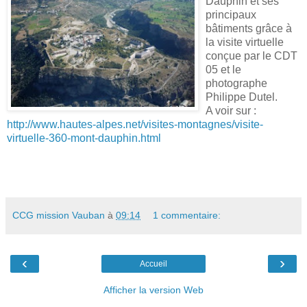
Dauphin et ses
principaux
bâtiments grâce à
la visite virtuelle
conçue par le CDT
05 et le
photographe
Philippe Dutel.
A voir sur :
http://www.hautes-alpes.net/visites-montagnes/visite-
virtuelle-360-mont-dauphin.html
CCG mission Vauban
à
09:14
1 commentaire:
‹
›
Accueil
Afficher la version Web