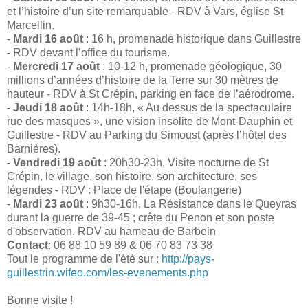
et l’histoire d’un site remarquable - RDV à Vars, église St
Marcellin.
-
Mardi 16 août
: 16 h, promenade historique dans Guillestre
- RDV devant l’office du tourisme.
-
Mercredi 17 août
: 10-12 h, promenade géologique, 30
millions d’années d’histoire de la Terre sur 30 mètres de
hauteur - RDV à St Crépin, parking en face de l’aérodrome.
-
Jeudi 18 août
: 14h-18h, « Au dessus de la spectaculaire
rue des masques », une vision insolite de Mont-Dauphin et
Guillestre - RDV au Parking du Simoust (après l’hôtel des
Barnières).
-
Vendredi 19 août
: 20h30-23h, Visite nocturne de St
Crépin, le village, son histoire, son architecture, ses
légendes - RDV : Place de l'étape (Boulangerie)
-
Mardi 23 août
: 9h30-16h, La Résistance dans le Queyras
durant la guerre de 39-45 ; crête du Penon et son poste
d'observation. RDV au hameau de Barbein
Contact
: 06 88 10 59 89 & 06 70 83 73 38
Tout le programme de l'été sur :
http://pays-
guillestrin.wifeo.com/les-evenements.php
Bonne visite !