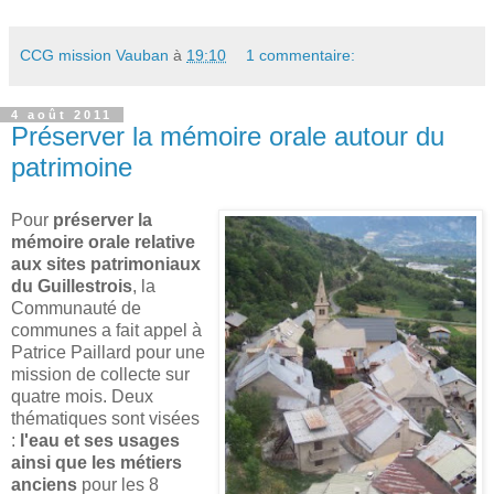
CCG mission Vauban
à
19:10
1 commentaire:
4 août 2011
Préserver la mémoire orale autour du
patrimoine
Pour
préserver la
mémoire orale relative
aux sites patrimoniaux
du Guillestrois
, la
Communauté de
communes a fait appel à
Patrice Paillard pour une
mission de collecte sur
quatre mois. Deux
thématiques sont visées
:
l'eau et ses usages
ainsi que les métiers
anciens
pour les 8