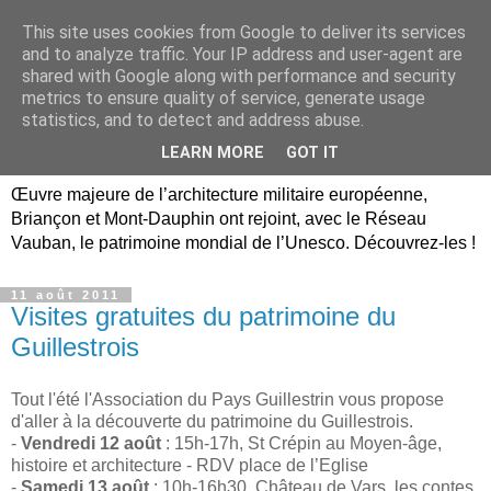
This site uses cookies from Google to deliver its services
Briançon, Mont-Dauphin,
and to analyze traffic. Your IP address and user-agent are
shared with Google along with performance and security
Vauban Unesco Hautes-
metrics to ensure quality of service, generate usage
statistics, and to detect and address abuse.
Alpes
LEARN MORE
GOT IT
Œuvre majeure de l’architecture militaire européenne,
Briançon et Mont-Dauphin ont rejoint, avec le Réseau
Vauban, le patrimoine mondial de l’Unesco. Découvrez-les !
11 août 2011
Visites gratuites du patrimoine du
Guillestrois
Tout l'été l'Association du Pays Guillestrin vous propose
d'aller à la découverte du patrimoine du Guillestrois.
-
Vendredi 12 août
: 15h-17h, St Crépin au Moyen-âge,
histoire et architecture - RDV place de l’Eglise
-
Samedi 13 août
: 10h-16h30, Château de Vars ,les contes