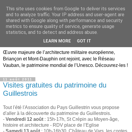
This site uses cookies from Google to deliver its services
Briançon, Mont-Dauphin,
and to analyze traffic. Your IP address and user-agent are
shared with Google along with performance and security
Vauban Unesco Hautes-
metrics to ensure quality of service, generate usage
statistics, and to detect and address abuse.
Alpes
LEARN MORE
GOT IT
Œuvre majeure de l’architecture militaire européenne,
Briançon et Mont-Dauphin ont rejoint, avec le Réseau
Vauban, le patrimoine mondial de l’Unesco. Découvrez-les !
11 août 2011
Visites gratuites du patrimoine du
Guillestrois
Tout l'été l'Association du Pays Guillestrin vous propose
d'aller à la découverte du patrimoine du Guillestrois.
-
Vendredi 12 août
: 15h-17h, St Crépin au Moyen-âge,
histoire et architecture - RDV place de l’Eglise
-
Samedi 13 août
: 10h-16h30, Château de Vars ,les contes