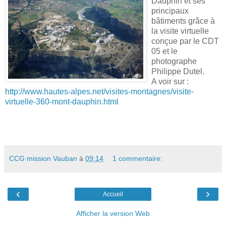
Dauphin et ses
principaux
bâtiments grâce à
la visite virtuelle
conçue par le CDT
05 et le
photographe
Philippe Dutel.
A voir sur :
http://www.hautes-alpes.net/visites-montagnes/visite-
virtuelle-360-mont-dauphin.html
CCG mission Vauban
à
09:14
1 commentaire:
‹
›
Accueil
Afficher la version Web