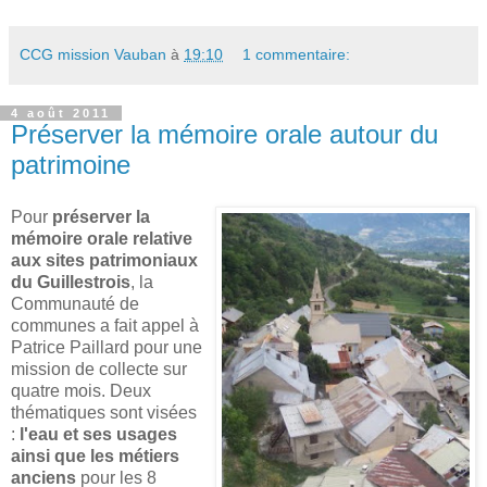
CCG mission Vauban
à
19:10
1 commentaire:
4 août 2011
Préserver la mémoire orale autour du
patrimoine
Pour
préserver la
mémoire orale relative
aux sites patrimoniaux
du Guillestrois
, la
Communauté de
communes a fait appel à
Patrice Paillard pour une
mission de collecte sur
quatre mois. Deux
thématiques sont visées
:
l'eau et ses usages
ainsi que les métiers
anciens
pour les 8