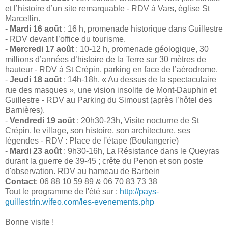
et l’histoire d’un site remarquable - RDV à Vars, église St
Marcellin.
-
Mardi 16 août
: 16 h, promenade historique dans Guillestre
- RDV devant l’office du tourisme.
-
Mercredi 17 août
: 10-12 h, promenade géologique, 30
millions d’années d’histoire de la Terre sur 30 mètres de
hauteur - RDV à St Crépin, parking en face de l’aérodrome.
-
Jeudi 18 août
: 14h-18h, « Au dessus de la spectaculaire
rue des masques », une vision insolite de Mont-Dauphin et
Guillestre - RDV au Parking du Simoust (après l’hôtel des
Barnières).
-
Vendredi 19 août
: 20h30-23h, Visite nocturne de St
Crépin, le village, son histoire, son architecture, ses
légendes - RDV : Place de l'étape (Boulangerie)
-
Mardi 23 août
: 9h30-16h, La Résistance dans le Queyras
durant la guerre de 39-45 ; crête du Penon et son poste
d'observation. RDV au hameau de Barbein
Contact
: 06 88 10 59 89 & 06 70 83 73 38
Tout le programme de l'été sur :
http://pays-
guillestrin.wifeo.com/les-evenements.php
Bonne visite !