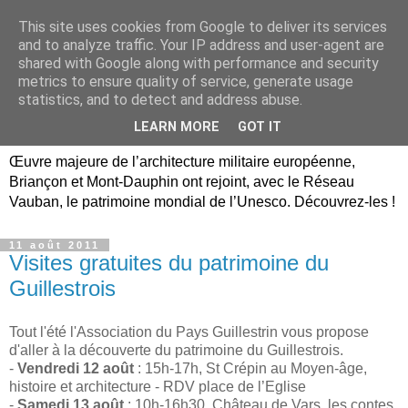
This site uses cookies from Google to deliver its services
Briançon, Mont-Dauphin,
and to analyze traffic. Your IP address and user-agent are
shared with Google along with performance and security
Vauban Unesco Hautes-
metrics to ensure quality of service, generate usage
statistics, and to detect and address abuse.
Alpes
LEARN MORE
GOT IT
Œuvre majeure de l’architecture militaire européenne,
Briançon et Mont-Dauphin ont rejoint, avec le Réseau
Vauban, le patrimoine mondial de l’Unesco. Découvrez-les !
11 août 2011
Visites gratuites du patrimoine du
Guillestrois
Tout l'été l'Association du Pays Guillestrin vous propose
d'aller à la découverte du patrimoine du Guillestrois.
-
Vendredi 12 août
: 15h-17h, St Crépin au Moyen-âge,
histoire et architecture - RDV place de l’Eglise
-
Samedi 13 août
: 10h-16h30, Château de Vars ,les contes