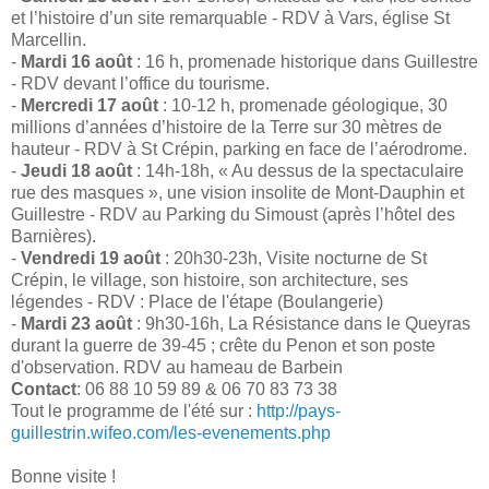
et l’histoire d’un site remarquable - RDV à Vars, église St
Marcellin.
-
Mardi 16 août
: 16 h, promenade historique dans Guillestre
- RDV devant l’office du tourisme.
-
Mercredi 17 août
: 10-12 h, promenade géologique, 30
millions d’années d’histoire de la Terre sur 30 mètres de
hauteur - RDV à St Crépin, parking en face de l’aérodrome.
-
Jeudi 18 août
: 14h-18h, « Au dessus de la spectaculaire
rue des masques », une vision insolite de Mont-Dauphin et
Guillestre - RDV au Parking du Simoust (après l’hôtel des
Barnières).
-
Vendredi 19 août
: 20h30-23h, Visite nocturne de St
Crépin, le village, son histoire, son architecture, ses
légendes - RDV : Place de l'étape (Boulangerie)
-
Mardi 23 août
: 9h30-16h, La Résistance dans le Queyras
durant la guerre de 39-45 ; crête du Penon et son poste
d'observation. RDV au hameau de Barbein
Contact
: 06 88 10 59 89 & 06 70 83 73 38
Tout le programme de l'été sur :
http://pays-
guillestrin.wifeo.com/les-evenements.php
Bonne visite !