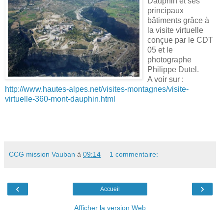
Dauphin et ses
principaux
bâtiments grâce à
la visite virtuelle
conçue par le CDT
05 et le
photographe
Philippe Dutel.
A voir sur :
http://www.hautes-alpes.net/visites-montagnes/visite-
virtuelle-360-mont-dauphin.html
CCG mission Vauban
à
09:14
1 commentaire:
‹
›
Accueil
Afficher la version Web