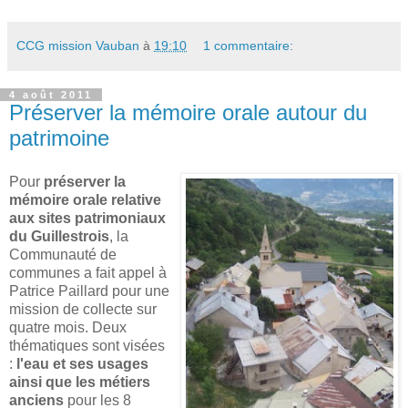
CCG mission Vauban
à
19:10
1 commentaire:
4 août 2011
Préserver la mémoire orale autour du
patrimoine
Pour
préserver la
mémoire orale relative
aux sites patrimoniaux
du Guillestrois
, la
Communauté de
communes a fait appel à
Patrice Paillard pour une
mission de collecte sur
quatre mois. Deux
thématiques sont visées
:
l'eau et ses usages
ainsi que les métiers
anciens
pour les 8