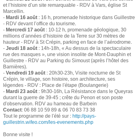
et l’histoire d’un site remarquable - RDV à Vars, église St
Marcellin.
-
Mardi 16 août
: 16 h, promenade historique dans Guillestre
- RDV devant l’office du tourisme.
-
Mercredi 17 août
: 10-12 h, promenade géologique, 30
millions d’années d’histoire de la Terre sur 30 mètres de
hauteur - RDV à St Crépin, parking en face de l’aérodrome.
-
Jeudi 18 août
: 14h-18h, « Au dessus de la spectaculaire
rue des masques », une vision insolite de Mont-Dauphin et
Guillestre - RDV au Parking du Simoust (après l’hôtel des
Barnières).
-
Vendredi 19 août
: 20h30-23h, Visite nocturne de St
Crépin, le village, son histoire, son architecture, ses
légendes - RDV : Place de l'étape (Boulangerie)
-
Mardi 23 août
: 9h30-16h, La Résistance dans le Queyras
durant la guerre de 39-45 ; crête du Penon et son poste
d'observation. RDV au hameau de Barbein
Contact
: 06 88 10 59 89 & 06 70 83 73 38
Tout le programme de l'été sur :
http://pays-
guillestrin.wifeo.com/les-evenements.php
Bonne visite !