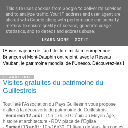
This site uses cookies from Google to deliver its services
Briançon, Mont-Dauphin,
and to analyze traffic. Your IP address and user-agent are
shared with Google along with performance and security
Vauban Unesco Hautes-
metrics to ensure quality of service, generate usage
statistics, and to detect and address abuse.
Alpes
LEARN MORE
GOT IT
Œuvre majeure de l’architecture militaire européenne,
Briançon et Mont-Dauphin ont rejoint, avec le Réseau
Vauban, le patrimoine mondial de l’Unesco. Découvrez-les !
11 août 2011
Visites gratuites du patrimoine du
Guillestrois
Tout l'été l'Association du Pays Guillestrin vous propose
d'aller à la découverte du patrimoine du Guillestrois.
-
Vendredi 12 août
: 15h-17h, St Crépin au Moyen-âge,
histoire et architecture - RDV place de l’Eglise
-
Samedi 13 août
: 10h-16h30, Château de Vars ,les contes