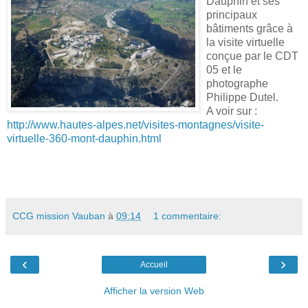
Dauphin et ses
principaux
bâtiments grâce à
la visite virtuelle
conçue par le CDT
05 et le
photographe
Philippe Dutel.
A voir sur :
http://www.hautes-alpes.net/visites-montagnes/visite-
virtuelle-360-mont-dauphin.html
CCG mission Vauban
à
09:14
1 commentaire:
‹
›
Accueil
Afficher la version Web