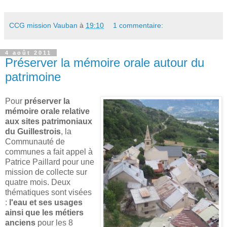
CCG mission Vauban
à
19:10
1 commentaire:
4 août 2011
Préserver la mémoire orale autour du
patrimoine
Pour
préserver la
mémoire orale relative
aux sites patrimoniaux
du Guillestrois
, la
Communauté de
communes a fait appel à
Patrice Paillard pour une
mission de collecte sur
quatre mois. Deux
thématiques sont visées
:
l'eau et ses usages
ainsi que les métiers
anciens
pour les 8