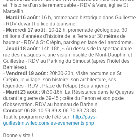
et l’histoire d’un site remarquable - RDV à Vars, église St
Marcellin.
-
Mardi 16 août
: 16 h, promenade historique dans Guillestre
- RDV devant l’office du tourisme.
-
Mercredi 17 août
: 10-12 h, promenade géologique, 30
millions d’années d’histoire de la Terre sur 30 mètres de
hauteur - RDV à St Crépin, parking en face de l’aérodrome.
-
Jeudi 18 août
: 14h-18h, « Au dessus de la spectaculaire
rue des masques », une vision insolite de Mont-Dauphin et
Guillestre - RDV au Parking du Simoust (après l’hôtel des
Barnières).
-
Vendredi 19 août
: 20h30-23h, Visite nocturne de St
Crépin, le village, son histoire, son architecture, ses
légendes - RDV : Place de l'étape (Boulangerie)
-
Mardi 23 août
: 9h30-16h, La Résistance dans le Queyras
durant la guerre de 39-45 ; crête du Penon et son poste
d'observation. RDV au hameau de Barbein
Contact
: 06 88 10 59 89 & 06 70 83 73 38
Tout le programme de l'été sur :
http://pays-
guillestrin.wifeo.com/les-evenements.php
Bonne visite !