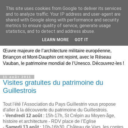
This site uses cookies from Google to deliver its services
Briançon, Mont-Dauphin,
and to analyze traffic. Your IP address and user-agent are
shared with Google along with performance and security
Vauban Unesco Hautes-
metrics to ensure quality of service, generate usage
statistics, and to detect and address abuse.
Alpes
LEARN MORE
GOT IT
Œuvre majeure de l’architecture militaire européenne,
Briançon et Mont-Dauphin ont rejoint, avec le Réseau
Vauban, le patrimoine mondial de l’Unesco. Découvrez-les !
11 août 2011
Visites gratuites du patrimoine du
Guillestrois
Tout l'été l'Association du Pays Guillestrin vous propose
d'aller à la découverte du patrimoine du Guillestrois.
-
Vendredi 12 août
: 15h-17h, St Crépin au Moyen-âge,
histoire et architecture - RDV place de l’Eglise
-
Samedi 13 août
: 10h-16h30, Château de Vars ,les contes