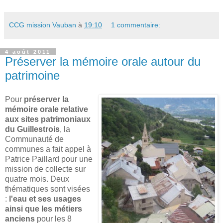
CCG mission Vauban
à
19:10
1 commentaire:
4 août 2011
Préserver la mémoire orale autour du
patrimoine
Pour
préserver la
mémoire orale relative
aux sites patrimoniaux
du Guillestrois
, la
Communauté de
communes a fait appel à
Patrice Paillard pour une
mission de collecte sur
quatre mois. Deux
thématiques sont visées
:
l'eau et ses usages
ainsi que les métiers
anciens
pour les 8