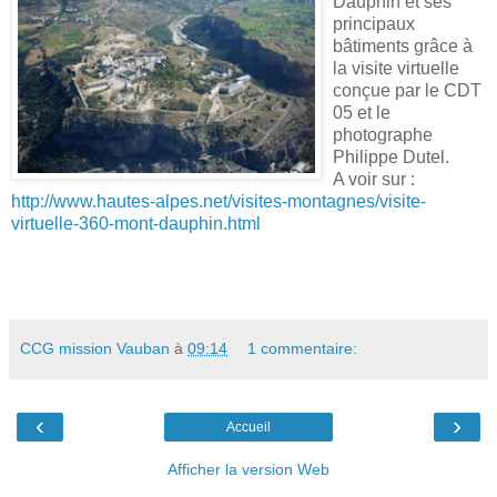
Dauphin et ses
principaux
bâtiments grâce à
la visite virtuelle
conçue par le CDT
05 et le
photographe
Philippe Dutel.
A voir sur :
http://www.hautes-alpes.net/visites-montagnes/visite-
virtuelle-360-mont-dauphin.html
CCG mission Vauban
à
09:14
1 commentaire:
‹
›
Accueil
Afficher la version Web