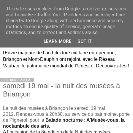
This site uses cookies from Google to deliver its services
Briançon, Mont-Dauphin,
and to analyze traffic. Your IP address and user-agent are
shared with Google along with performance and security
Vauban Unesco Hautes-
metrics to ensure quality of service, generate usage
statistics, and to detect and address abuse.
Alpes
LEARN MORE
GOT IT
Œuvre majeure de l’architecture militaire européenne,
Briançon et Mont-Dauphin ont rejoint, avec le Réseau
Vauban, le patrimoine mondial de l’Unesco. Découvrez-les !
15 mai 2012
samedi 19 mai - la nuit des musées à
Briançon
La nuit des musées à Briançon le samedi 19 mai
2012. Rendez-vous à 20h30, au service du patrimoine, porte
de Pignerol, pour la
Balade nocturne : A’Musée-vous, la
noctambule des arts.
A l’occasion de la 8e édition de la
Nuit des musées
,