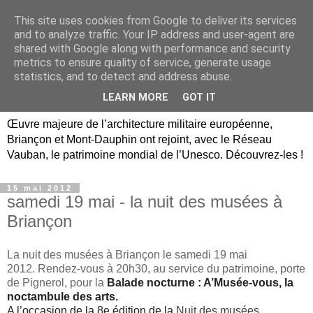
This site uses cookies from Google to deliver its services
Briançon, Mont-Dauphin,
and to analyze traffic. Your IP address and user-agent are
shared with Google along with performance and security
Vauban Unesco Hautes-
metrics to ensure quality of service, generate usage
statistics, and to detect and address abuse.
Alpes
LEARN MORE
GOT IT
Œuvre majeure de l’architecture militaire européenne,
Briançon et Mont-Dauphin ont rejoint, avec le Réseau
Vauban, le patrimoine mondial de l’Unesco. Découvrez-les !
15 mai 2012
samedi 19 mai - la nuit des musées à
Briançon
La nuit des musées à Briançon le samedi 19 mai
2012. Rendez-vous à 20h30, au service du patrimoine, porte
de Pignerol, pour la
Balade nocturne : A’Musée-vous, la
noctambule des arts.
A l’occasion de la 8e édition de la
Nuit des musées
,