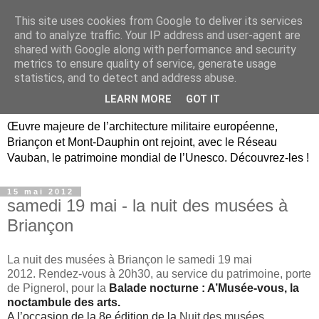
This site uses cookies from Google to deliver its services
Briançon, Mont-Dauphin,
and to analyze traffic. Your IP address and user-agent are
shared with Google along with performance and security
Vauban Unesco Hautes-
metrics to ensure quality of service, generate usage
statistics, and to detect and address abuse.
Alpes
LEARN MORE
GOT IT
Œuvre majeure de l’architecture militaire européenne,
Briançon et Mont-Dauphin ont rejoint, avec le Réseau
Vauban, le patrimoine mondial de l’Unesco. Découvrez-les !
15 mai 2012
samedi 19 mai - la nuit des musées à
Briançon
La nuit des musées à Briançon le samedi 19 mai
2012. Rendez-vous à 20h30, au service du patrimoine, porte
de Pignerol, pour la
Balade nocturne : A’Musée-vous, la
noctambule des arts.
A l’occasion de la 8e édition de la
Nuit des musées
,