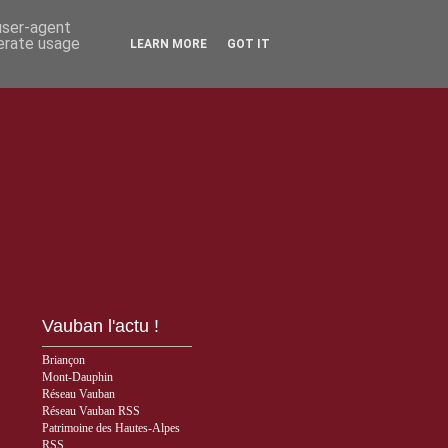
 user-agent
nerate usage
LEARN MORE
GOT IT
Vauban l'actu !
Briançon
Mont-Dauphin
Réseau Vauban
Réseau Vauban RSS
Patrimoine des Hautes-Alpes
RSS