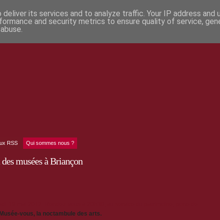
deliver its services and to analyze traffic. Your IP address and
formance and security metrics to ensure quality of service, ge
 abuse.
lux RSS
Qui sommes nous ?
t des musées à Briançon
di 19 mai 2012. Rendez-vous à 20h30, au service du patrimoine, porte de
’Musée-vous, la noctambule des arts.