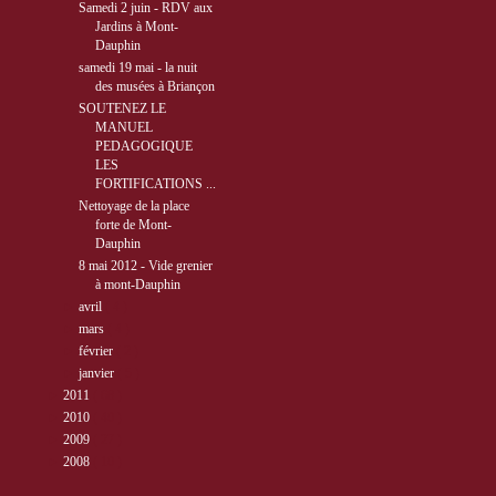
Samedi 2 juin - RDV aux
Jardins à Mont-
Dauphin
samedi 19 mai - la nuit
des musées à Briançon
SOUTENEZ LE
MANUEL
PEDAGOGIQUE
LES
FORTIFICATIONS ...
Nettoyage de la place
forte de Mont-
Dauphin
8 mai 2012 - Vide grenier
à mont-Dauphin
►
avril
( 4 )
►
mars
( 4 )
►
février
( 2 )
►
janvier
( 5 )
►
2011
( 68 )
►
2010
( 40 )
►
2009
( 27 )
►
2008
( 10 )