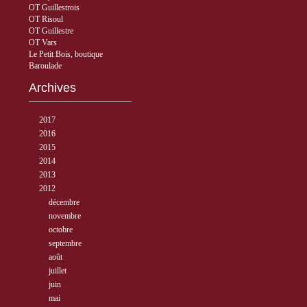
OT Guillestrois
OT Risoul
OT Guillestre
OT Vars
Le Petit Bois, boutique
Baroulade
Archives
►
2017
( 3 )
►
2016
( 5 )
►
2015
( 33 )
►
2014
( 56 )
►
2013
( 89 )
▼
2012
( 77 )
►
décembre
( 1 )
►
novembre
( 6 )
►
octobre
( 10 )
►
septembre
( 10 )
►
août
( 12 )
►
juillet
( 13 )
►
juin
( 5 )
▼
mai
( 5 )