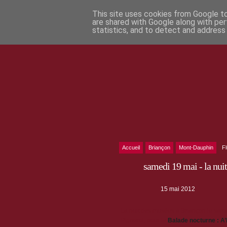
This site uses cookies from Google to 
are shared with Google along with per
statistics, and to detect and address
Accueil
Briançon
Mont-Dauphin
F
samedi 19 mai - la nui
15 mai 2012
La nuit des musées à Briançon le same
Pignerol, pour la
Balade nocturne : A