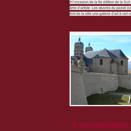
A l’occasion de la 8e édition de la
Nuit
âme d’artiste. Les œuvres du passé (co
font de la ville une galerie d’art à ciel 
Au cours d’une balade esthétique à t
vous ouvriront les portes de leurs ate
d’inspiration. Ouverture des galeries 
0 commentaires 