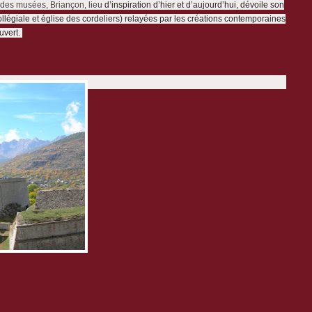
 des musées
, Briançon, lieu
d’inspiration d’hier et d’aujourd’hui, dévoile son
llégiale et église des cordeliers) relayées par les créations contemporaines
ouvert.
ravers les siècles en compagnie d’un
guide-conférencier, des artistes
liers
pour parler de leurs œuvres, leur travail et leurs sources
toute la soirée.
: