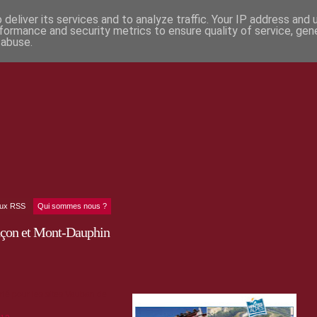
deliver its services and to analyze traffic. Your IP address and
formance and security metrics to ensure quality of service, ge
 abuse.
lux RSS
Qui sommes nous ?
nçon et Mont-Dauphin
rié pour les sites Vauban de