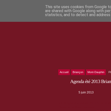
This site uses cookies from Google to 
are shared with Google along with per
statistics, and to detect and address
Accueil
Briançon
Mont-Dauphin
F
Agenda été 2013 Bria
5 juin 2013
Un programme estival 2013 riche et va
Briançon et Mont-Dauphin !