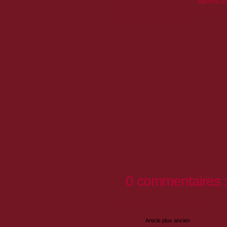
A retrouver en cliquant sur :
agenda 2
2013 : 5 ans d'inscription sur la Liste
fortifications de Vauban !
0 commentaires 
Enregistrer un commentaire
Article plus ancien