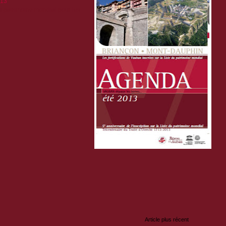
013
 du patrimoine mondial pour les
:
Article plus récent