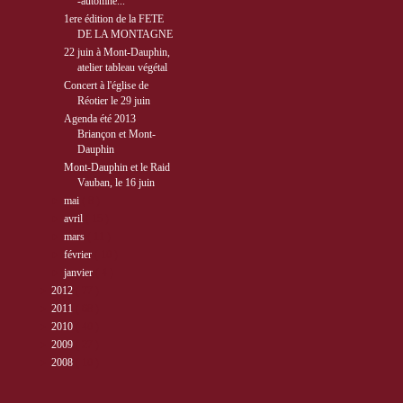
-automne...
1ere édition de la FETE
DE LA MONTAGNE
22 juin à Mont-Dauphin,
atelier tableau végétal
Concert à l'église de
Réotier le 29 juin
Agenda été 2013
Briançon et Mont-
Dauphin
Mont-Dauphin et le Raid
Vauban, le 16 juin
►
mai
( 8 )
►
avril
( 15 )
►
mars
( 11 )
►
février
( 10 )
►
janvier
( 4 )
►
2012
( 77 )
►
2011
( 68 )
►
2010
( 40 )
►
2009
( 27 )
►
2008
( 10 )