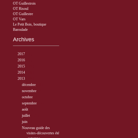
OT Guillestrois
OT Risoul
OT Guillestre
OT Vars
Le Petit Bois, boutique
Baroulade
Archives
►
2017
( 3 )
►
2016
( 5 )
►
2015
( 33 )
►
2014
( 56 )
▼
2013
( 89 )
►
décembre
( 8 )
►
novembre
( 3 )
►
octobre
( 1 )
►
septembre
( 5 )
►
août
( 6 )
►
juillet
( 12 )
▼
juin
( 6 )
Nouveau guide des
visites-découvertes été