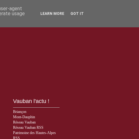
 user-agent
nerate usage
LEARN MORE
GOT IT
Vauban l'actu !
Briançon
Mont-Dauphin
Réseau Vauban
Réseau Vauban RSS
Patrimoine des Hautes-Alpes
RSS