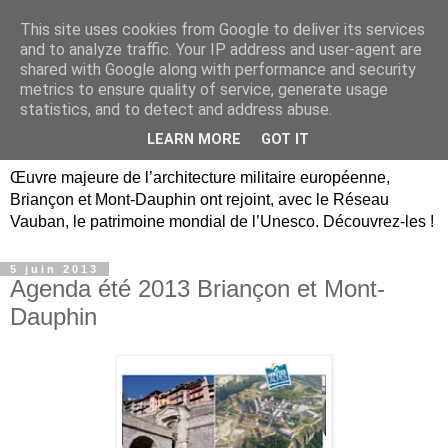
This site uses cookies from Google to deliver its services
Briançon, Mont-Dauphin,
and to analyze traffic. Your IP address and user-agent are
shared with Google along with performance and security
Vauban Unesco Hautes-
metrics to ensure quality of service, generate usage
statistics, and to detect and address abuse.
Alpes
LEARN MORE
GOT IT
Œuvre majeure de l’architecture militaire européenne,
Briançon et Mont-Dauphin ont rejoint, avec le Réseau
Vauban, le patrimoine mondial de l’Unesco. Découvrez-les !
5 juin 2013
Agenda été 2013 Briançon et Mont-
Dauphin