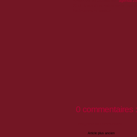
A retrouver en cliquant sur :
agenda 2
2013 : 5 ans d'inscription sur la Liste
fortifications de Vauban !
0 commentaires 
Enregistrer un commentaire
Article plus ancien