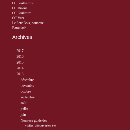
OT Guillestrois
OT Risoul
OT Guillestre
OT Vars
Le Petit Bois, boutique
Baroulade
Archives
►
2017
( 3 )
►
2016
( 5 )
►
2015
( 33 )
►
2014
( 56 )
▼
2013
( 89 )
►
décembre
( 8 )
►
novembre
( 3 )
►
octobre
( 1 )
►
septembre
( 5 )
►
août
( 6 )
►
juillet
( 12 )
▼
juin
( 6 )
Nouveau guide des
visites-découvertes été