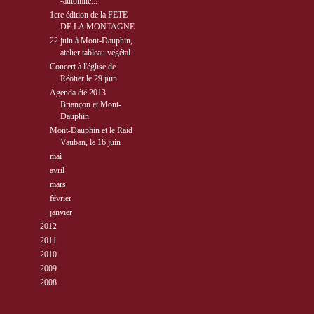
-automne...
1ere édition de la FETE
DE LA MONTAGNE
22 juin à Mont-Dauphin,
atelier tableau végétal
Concert à l'église de
Réotier le 29 juin
Agenda été 2013
Briançon et Mont-
Dauphin
Mont-Dauphin et le Raid
Vauban, le 16 juin
►
mai
( 8 )
►
avril
( 15 )
►
mars
( 11 )
►
février
( 10 )
►
janvier
( 4 )
►
2012
( 77 )
►
2011
( 68 )
►
2010
( 40 )
►
2009
( 27 )
►
2008
( 10 )