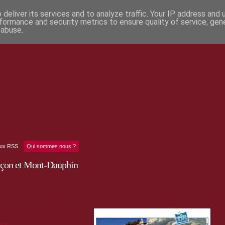
deliver its services and to analyze traffic. Your IP address and
formance and security metrics to ensure quality of service, ge
 abuse.
lux RSS
Qui sommes nous ?
nçon et Mont-Dauphin
rié pour les sites Vauban de