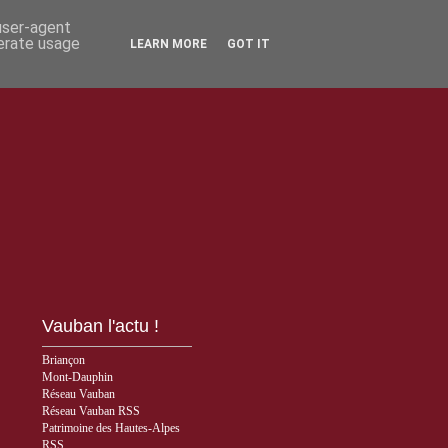
 user-agent
nerate usage
LEARN MORE
GOT IT
Vauban l'actu !
Briançon
Mont-Dauphin
Réseau Vauban
Réseau Vauban RSS
Patrimoine des Hautes-Alpes
RSS