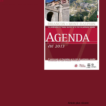
013
 du patrimoine mondial pour les
:
Article plus récent