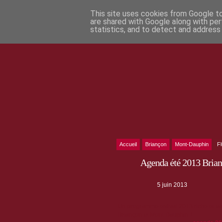
This site uses cookies from Google to 
are shared with Google along with per
statistics, and to detect and address
Accueil
Briançon
Mont-Dauphin
F
Agenda été 2013 Bria
5 juin 2013
Un programme estival 2013 riche et va
Briançon et Mont-Dauphin !