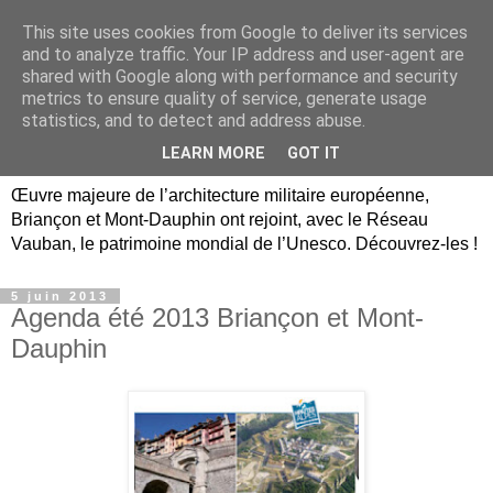
This site uses cookies from Google to deliver its services
Briançon, Mont-Dauphin,
and to analyze traffic. Your IP address and user-agent are
shared with Google along with performance and security
Vauban Unesco Hautes-
metrics to ensure quality of service, generate usage
statistics, and to detect and address abuse.
Alpes
LEARN MORE
GOT IT
Œuvre majeure de l’architecture militaire européenne,
Briançon et Mont-Dauphin ont rejoint, avec le Réseau
Vauban, le patrimoine mondial de l’Unesco. Découvrez-les !
5 juin 2013
Agenda été 2013 Briançon et Mont-
Dauphin