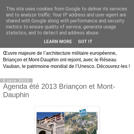
This site uses cookies from Google to deliver its services
Briançon, Mont-Dauphin,
and to analyze traffic. Your IP address and user-agent are
shared with Google along with performance and security
Vauban Unesco Hautes-
metrics to ensure quality of service, generate usage
statistics, and to detect and address abuse.
Alpes
LEARN MORE
GOT IT
Œuvre majeure de l’architecture militaire européenne,
Briançon et Mont-Dauphin ont rejoint, avec le Réseau
Vauban, le patrimoine mondial de l’Unesco. Découvrez-les !
5 juin 2013
Agenda été 2013 Briançon et Mont-
Dauphin