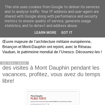
This site uses cookies from Google to deliver its services
Briançon, Mont-Dauphin,
and to analyze traffic. Your IP address and user-agent are
shared with Google along with performance and security
Vauban Unesco Hautes-
metrics to ensure quality of service, generate usage
statistics, and to detect and address abuse.
Alpes
LEARN MORE
GOT IT
Œuvre majeure de l’architecture militaire européenne,
Briançon et Mont-Dauphin ont rejoint, avec le Réseau
Vauban, le patrimoine mondial de l’Unesco. Découvrez-les !
12 févr. 2015
des visites à Mont Dauphin pendant les
vacances, profitez, vous avez du temps
libre!