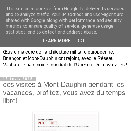
This site uses cookies from Google to deliver its services
Briançon, Mont-Dauphin,
and to analyze traffic. Your IP address and user-agent are
shared with Google along with performance and security
Vauban Unesco Hautes-
metrics to ensure quality of service, generate usage
statistics, and to detect and address abuse.
Alpes
LEARN MORE
GOT IT
Œuvre majeure de l’architecture militaire européenne,
Briançon et Mont-Dauphin ont rejoint, avec le Réseau
Vauban, le patrimoine mondial de l’Unesco. Découvrez-les !
12 févr. 2015
des visites à Mont Dauphin pendant les
vacances, profitez, vous avez du temps
libre!