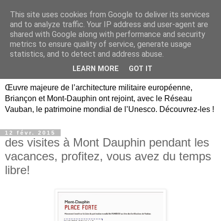
This site uses cookies from Google to deliver its services
Briançon, Mont-Dauphin,
and to analyze traffic. Your IP address and user-agent are
shared with Google along with performance and security
Vauban Unesco Hautes-
metrics to ensure quality of service, generate usage
statistics, and to detect and address abuse.
Alpes
LEARN MORE
GOT IT
Œuvre majeure de l’architecture militaire européenne,
Briançon et Mont-Dauphin ont rejoint, avec le Réseau
Vauban, le patrimoine mondial de l’Unesco. Découvrez-les !
12 févr. 2015
des visites à Mont Dauphin pendant les
vacances, profitez, vous avez du temps
libre!