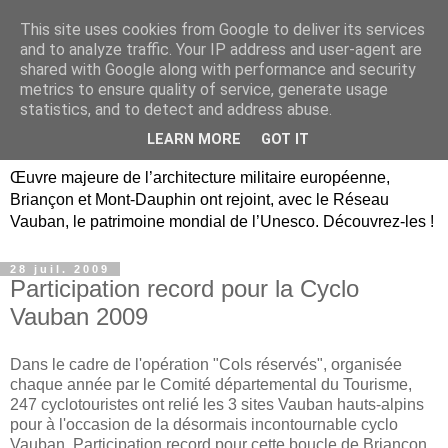
This site uses cookies from Google to deliver its services
Briançon, Mont-Dauphin,
and to analyze traffic. Your IP address and user-agent are
shared with Google along with performance and security
Vauban Unesco Hautes-
metrics to ensure quality of service, generate usage
statistics, and to detect and address abuse.
Alpes
LEARN MORE
GOT IT
Œuvre majeure de l’architecture militaire européenne,
Briançon et Mont-Dauphin ont rejoint, avec le Réseau
Vauban, le patrimoine mondial de l’Unesco. Découvrez-les !
28 juil. 2009
Participation record pour la Cyclo
Vauban 2009
Dans le cadre de l'opération "Cols réservés", organisée
chaque année par le Comité départemental du Tourisme,
247 cyclotouristes ont relié les 3 sites Vauban hauts-alpins
pour à l'occasion de la désormais incontournable cyclo
Vauban. Participation record pour cette boucle de Briançon