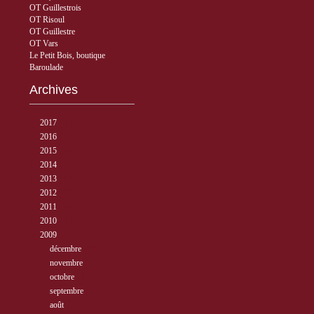
OT Guillestrois
OT Risoul
OT Guillestre
OT Vars
Le Petit Bois, boutique
Baroulade
Archives
►
2017
( 3 )
►
2016
( 5 )
►
2015
( 33 )
►
2014
( 56 )
►
2013
( 89 )
►
2012
( 77 )
►
2011
( 68 )
►
2010
( 40 )
▼
2009
( 27 )
►
décembre
( 2 )
►
novembre
( 3 )
►
octobre
( 1 )
►
septembre
( 2 )
►
août
( 13 )