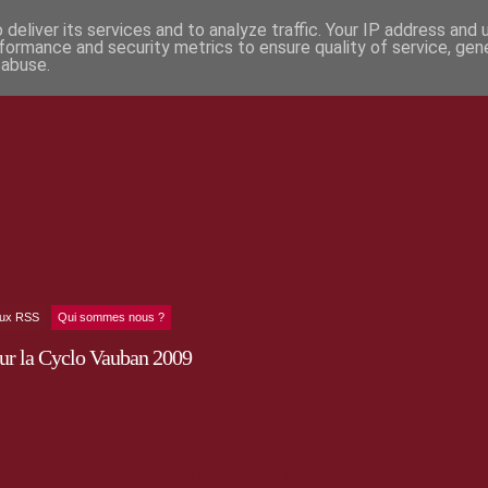
deliver its services and to analyze traffic. Your IP address and
formance and security metrics to ensure quality of service, ge
 abuse.
lux RSS
Qui sommes nous ?
our la Cyclo Vauban 2009
", organisée chaque année par le Comité départemental du Tourisme, 247 cyclotouristes
ur à l'occasion de la désormais incontournable cyclo Vauban. Participation record pour