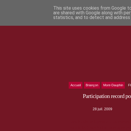
This site uses cookies from Google to 
are shared with Google along with per
statistics, and to detect and address
Accueil
Briançon
Mont-Dauphin
F
Participation record p
28 juil. 2009
Dans le cadre de l'opération "Cols réservés
ont relié les 3 sites Vauban hauts-alpins po