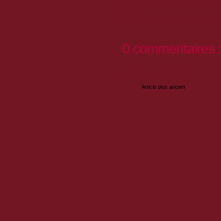
cette boucle de Briançon à Mont-Dauphin, en 
bien méritée!
Vous avez un an pour vous préparer à la proc
0 commentaires 
Enregistrer un commentaire
Article plus ancien