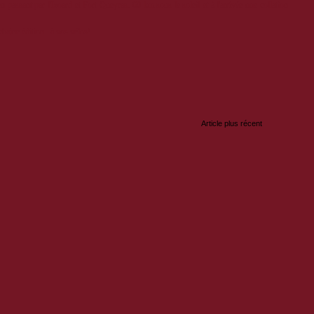
passant par l'Izoard et Fort-Queyras. 60 km sous le soleil et à l'arrivée une collation
haine édition...à vos vélos!
:
Article plus récent