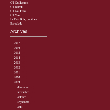
OT Guillestrois
OT Risoul
OT Guillestre
OT Vars
Le Petit Bois, boutique
Baroulade
Archives
►
2017
( 3 )
►
2016
( 5 )
►
2015
( 33 )
►
2014
( 56 )
►
2013
( 89 )
►
2012
( 77 )
►
2011
( 68 )
►
2010
( 40 )
▼
2009
( 27 )
►
décembre
( 2 )
►
novembre
( 3 )
►
octobre
( 1 )
►
septembre
( 2 )
►
août
( 13 )