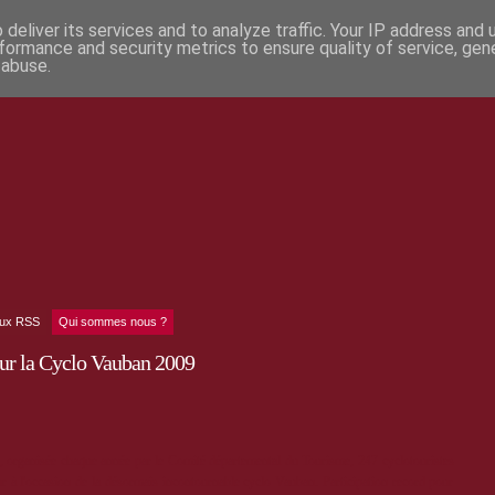
deliver its services and to analyze traffic. Your IP address and
formance and security metrics to ensure quality of service, ge
 abuse.
lux RSS
Qui sommes nous ?
our la Cyclo Vauban 2009
", organisée chaque année par le Comité départemental du Tourisme, 247 cyclotouristes
ur à l'occasion de la désormais incontournable cyclo Vauban. Participation record pour