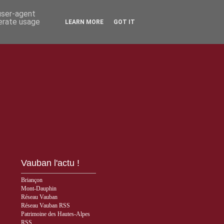
 user-agent
nerate usage
LEARN MORE
GOT IT
Vauban l'actu !
Briançon
Mont-Dauphin
Réseau Vauban
Réseau Vauban RSS
Patrimoine des Hautes-Alpes
RSS