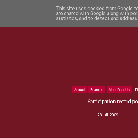
This site uses cookies from Google to 
are shared with Google along with per
statistics, and to detect and address
Accueil
Briançon
Mont-Dauphin
F
Participation record p
28 juil. 2009
Dans le cadre de l'opération "Cols réservés
ont relié les 3 sites Vauban hauts-alpins po