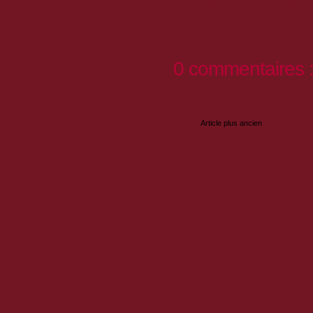
cette boucle de Briançon à Mont-Dauphin, en 
bien méritée!
Vous avez un an pour vous préparer à la proc
0 commentaires 
Enregistrer un commentaire
Article plus ancien