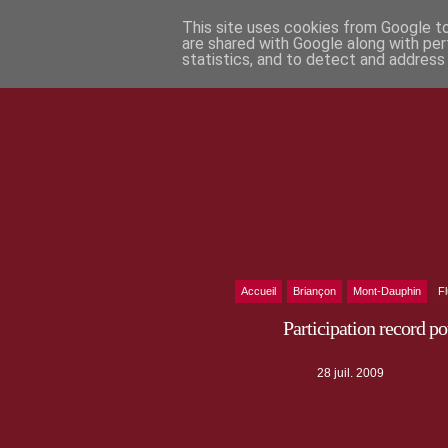
This site uses cookies from Google to 
are shared with Google along with per
statistics, and to detect and address
Accueil
Briançon
Mont-Dauphin
F
Participation record p
28 juil. 2009
Dans le cadre de l'opération "Cols réservés
ont relié les 3 sites Vauban hauts-alpins po