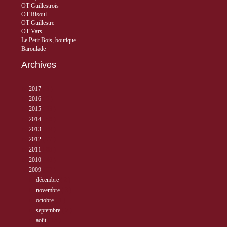
OT Guillestrois
OT Risoul
OT Guillestre
OT Vars
Le Petit Bois, boutique
Baroulade
Archives
►
2017
( 3 )
►
2016
( 5 )
►
2015
( 33 )
►
2014
( 56 )
►
2013
( 89 )
►
2012
( 77 )
►
2011
( 68 )
►
2010
( 40 )
▼
2009
( 27 )
►
décembre
( 2 )
►
novembre
( 3 )
►
octobre
( 1 )
►
septembre
( 2 )
►
août
( 13 )