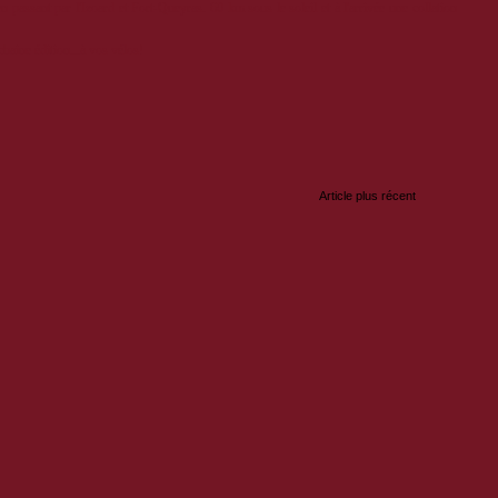
passant par l'Izoard et Fort-Queyras. 60 km sous le soleil et à l'arrivée une collation
haine édition...à vos vélos!
:
Article plus récent