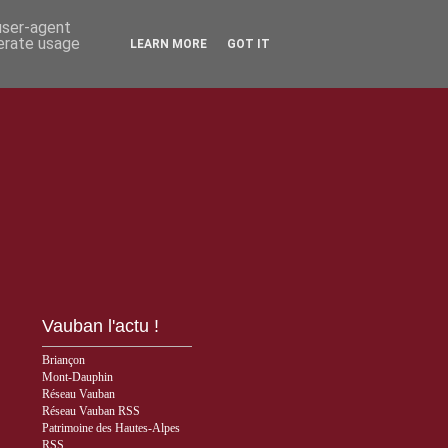
 user-agent
nerate usage
LEARN MORE
GOT IT
Vauban l'actu !
Briançon
Mont-Dauphin
Réseau Vauban
Réseau Vauban RSS
Patrimoine des Hautes-Alpes
RSS