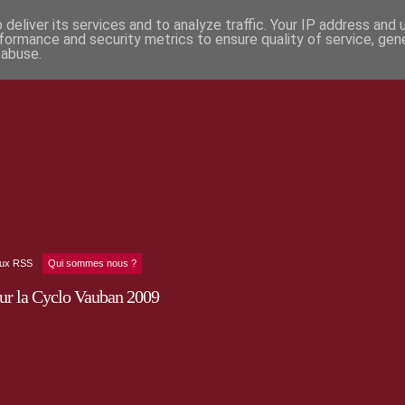
deliver its services and to analyze traffic. Your IP address and
formance and security metrics to ensure quality of service, ge
 abuse.
lux RSS
Qui sommes nous ?
our la Cyclo Vauban 2009
", organisée chaque année par le Comité départemental du Tourisme, 247 cyclotouristes
ur à l'occasion de la désormais incontournable cyclo Vauban. Participation record pour